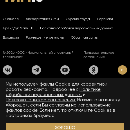
О канале
Аккредитация СМИ
Охрана труда
Подписки
Брендбук Матч ТВ
Политика обработки персональных данных
Вакансии
Размещение рекламы
Обратная связь
© 2026 «ООО «Национальный спортивный
Пользовательское
телеканал»
соглашение
18+
На сайте применяются рекомендательные технологии. Подробнее
Мы используем файлы Сookie для корректной
в
Правилах применения рекомендательных технологий.
работы веб-сайта. Подробнее в
Политике
обработки персональных данных.
и
Средство массовой информации сетевое издание «www.matchtv.ru»
зарегистрировано Федеральной службой по надзору в сфере связи,
Пользовательском соглашении.
Нажмите на кнопку
информационных технологий и массовых коммуникаций (Роскомнадзор).
«Хорошо», если Вы согласны на использование
Свидетельство о регистрации средства массовой информации ЭЛ № ФС 77 - 72390
файлов cookie. Если нет, то отключите Cookies в
от 28.02.2018. Название — www.matchtv.ru.
Учредитель (соучредители) СМИ сетевого издания «www.matchtv.ru»: ООО
настройках браузера
«Национальный спортивный телеканал», главный редактор СМИ сетевого издания
«www.matchtv.ru»: Конов В.А., номер телефона редакции СМИ сетевого издания
«www.matchtv.ru»: +7 (495) 653 84 19, адрес электронной почты редакции СМИ
ХОРОШО
сетевого издания «www.matchtv.ru»:
matchtv@matchtv.ru