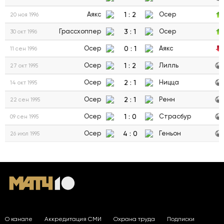
1
:
2
Аякс
Осер
20 ноя 1996
3
:
1
Грассхоппер
Осер
30 окт 1996
0
:
1
Осер
Аякс
11 сен 1996
1
:
2
Осер
Лилль
27 окт 1995
2
:
1
Осер
Ницца
14 окт 1995
2
:
1
Осер
Ренн
22 сен 1995
1
:
0
Осер
Страсбур
09 сен 1995
4
:
0
Осер
Геньон
26 июл 1995
О канале
Аккредитация СМИ
Охрана труда
Подписки