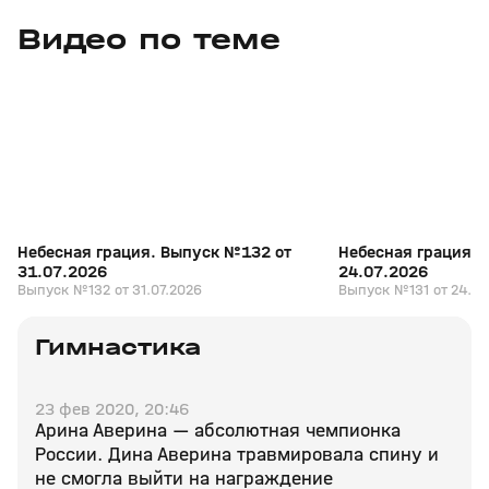
Видео по теме
4
19:30
31 июл, 10:34
24 июл, 10:58
+
0+
Небесная грация. Выпуск №132 от
Небесная грация. 
31.07.2026
24.07.2026
Выпуск №132 от 31.07.2026
Выпуск №131 от 24.07
Гимнастика
23 фев 2020, 20:46
Арина Аверина — абсолютная чемпионка
России. Дина Аверина травмировала спину и
не смогла выйти на награждение