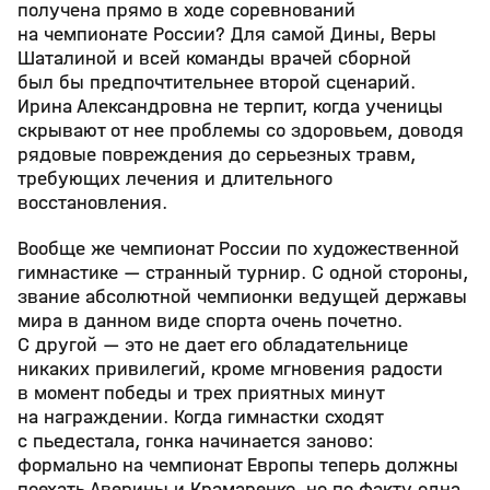
получена прямо в ходе соревнований
на чемпионате России? Для самой Дины, Веры
Шаталиной и всей команды врачей сборной
был бы предпочтительнее второй сценарий.
Ирина Александровна не терпит, когда ученицы
скрывают от нее проблемы со здоровьем, доводя
рядовые повреждения до серьезных травм,
требующих лечения и длительного
восстановления.
Вообще же чемпионат России по художественной
гимнастике — странный турнир. С одной стороны,
звание абсолютной чемпионки ведущей державы
мира в данном виде спорта очень почетно.
С другой — это не дает его обладательнице
никаких привилегий, кроме мгновения радости
в момент победы и трех приятных минут
на награждении. Когда гимнастки сходят
с пьедестала, гонка начинается заново:
формально на чемпионат Европы теперь должны
поехать Аверины и Крамаренко, но по факту одна