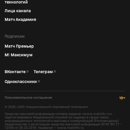
технологий
Лица канала
Матч Академия
Подписки
Матч Премьер
М! Максимум
ВКонтакте
↗
Телеграм
↗
Одноклассники
↗
Пользовательское соглашение
18+
©
2026
«ООО «Национальный спортивный телеканал»
Средство массовой информации сетевое издание «www.matchtv.ru»
зарегистрировано Федеральной службой по надзору в сфере связи,
информационных технологий и массовых коммуникаций (Роскомнадзор).
Свидетельство о регистрации средства массовой информации ЭЛ № ФС 77 -
72390 от 28.02.2018. Название — www.matchtv.ru.