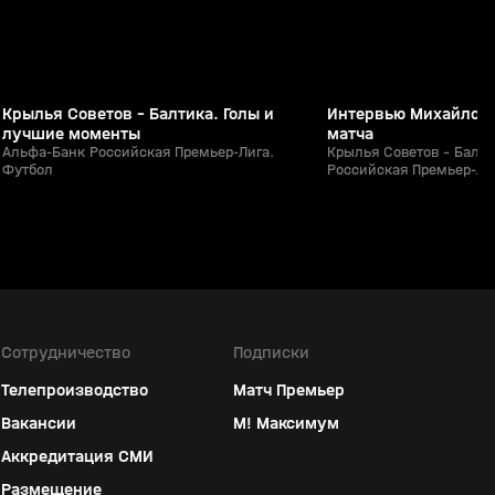
Крылья Советов - Балтика. Голы и
Интервью Михайло Б
лучшие моменты
матча
Альфа-Банк Российская Премьер-Лига.
Крылья Советов - Балти
Футбол
Российская Премьер-Ли
Сотрудничество
Подписки
Телепроизводство
Матч Премьер
Вакансии
М! Максимум
Аккредитация СМИ
Размещение