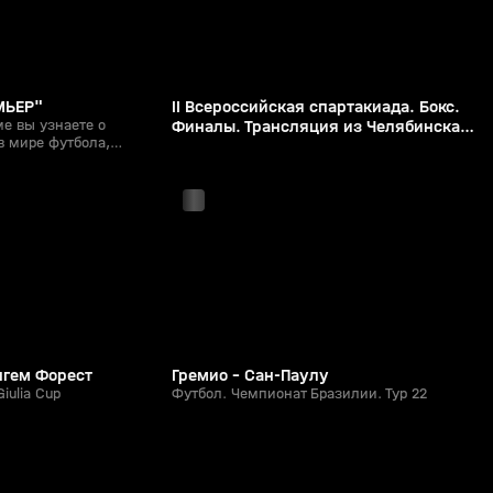
МЬЕР"
II Всероссийская спартакиада. Бокс.
е вы узнаете о
Финалы. Трансляция из Челябинска
в мире футбола,
[16+]
с 21:47
ах наших команд,
ниях и новейших
 и стратегии игры
нгем Форест
Гремио - Сан-Паулу
Giulia Cup
Футбол. Чемпионат Бразилии. Тур 22
51:30
3:46
Сегодня, 21:10
0+
0+