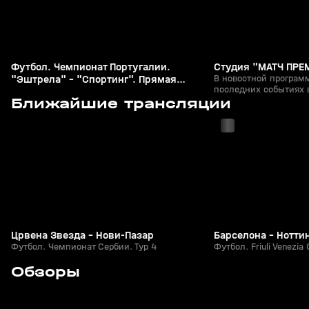
Футбол. Чемпионат Португалии.
Студия "МАТЧ ПРЕ
"Эштрела" - "Спортинг". Прямая
В новостной программ
последних событиях 
трансляция
с 20:45
с 21:46
Ближайшие трансляции
триумфальных побед
неожиданных пораже
тенденциях в тактике
Црвена Звезда - Нови-Пазар
Барселона - Нотти
Футбол. Чемпионат Сербии. Тур 4
Футбол. Friuli Venezia 
0
0:49
Сегодня, 21:40
Сегодня, 21:40
Обзоры
+
0+