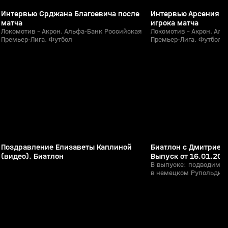
Интервью Срджана Благоевича после
Интервью Арсения Д
матча
игрока матча
Локомотив - Акрон. Альфа-Банк Российская
Локомотив - Акрон. Аль
Премьер-Лига. Футбол
Премьер-Лига. Футбол
1:03:16
29 янв 2023, 14:12
16 янв 2022, 15:15
12+
Поздравление Елизаветы Каплиной
Биатлон с Дмитрием
(видео). Биатлон
Выпуск от 16.01.202
В выпуске: подводим ит
в немецком Рупольдинг
0:43
Сегодня, 18:01
Сегодня, 17:11
кто поедет на Олимпиад
Эдуард Латыпов; как р
выражают свою любовь 
0+
случилось с палками М
эстафете; экспертное 
Елисеева, и многое друг