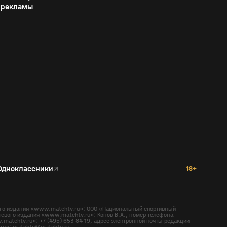
рекламы
Одноклассники
↗
18+
вого издания «www.matchtv.ru»: ООО «Национальный спортивный
тевого издания «www.matchtv.ru»: Конов В.А., номер телефона
matchtv.ru»: +7 (495) 653 84 19, адрес электронной почты редакции