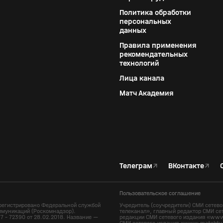
Политика обработки
персональных
данных
Правила применения
рекомендательных
технологий
Лица канала
Матч Академия
Телеграм
↗
ВКонтакте
↗
Пользовательское соглашение
регистрировано Федеральной службой
Учредитель (соучредители) СМИ сете
ммуникаций (Роскомнадзор).
телеканал», главный редактор СМИ се
7 - 72390 от 28.02.2018. Название —
редакции СМИ сетевого издания «www.