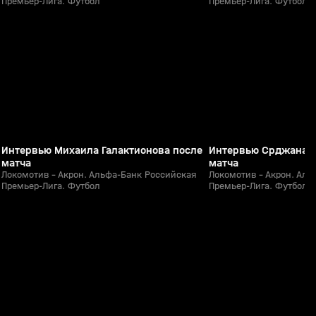
Премьер-Лига. Футбол
Премьер-Лига. Футбол
4:29
Сегодня, 20:38
Сегодня, 20:37
0+
Интервью Михаила Галактионова после
Интервью Срджана Б
матча
матча
Локомотив - Акрон. Альфа-Банк Российская
Локомотив - Акрон. Аль
Премьер-Лига. Футбол
Премьер-Лига. Футбол
1:56
Сегодня, 20:37
Сегодня, 20:35
0+