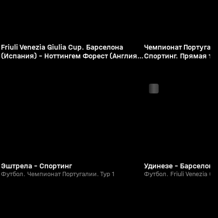
Friuli Venezia Giulia Cup. Барселона
Чемпионат Португали
(Испания) - Ноттингем Форест (Англия).
Спортинг. Прямая т
Прямая трансляция из Италии
с 22:15
Сегодня, 22:55
Эштрела - Спортинг
Удинезе - Барселона
Футбол. Чемпионат Португалии. Тур 1
Футбол. Friuli Venezia Gi
4:29
Сегодня, 20:38
Сегодня, 20:37
0+