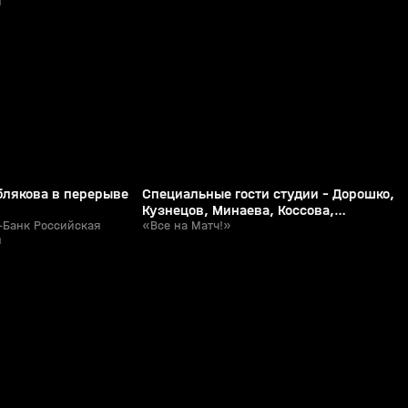
л
Шлейхер, Терновой
51:30
3:46
Сегодня, 21:10
0+
0+
блякова в перерыве
Специальные гости студии - Дорошко,
Кузнецов, Минаева, Коссова,
-Банк Российская
Плеханова, Шмидт, Трифонова,
«Все на Матч!»
л
Шлейхер, Терновой
3:46
4:29
Сегодня, 20:38
0+
0+