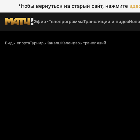
Чтобы вернуться на старый сайт, нажмите
зде
Эфир
Телепрограмма
Трансляции и видео
Ново
Виды спорта
Турниры
Каналы
Календарь трансляций