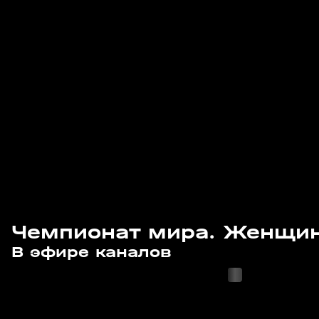
Чемпионат мира. Женщин
с 22:35
с 22:35
В эфире каналов