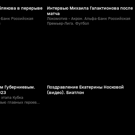
блякова в перерыве
Интервью Михаила Галактионова после
матча
-Банк Российская
Локомотив - Акрон. Альфа-Банк Российская
л
Премьер-Лига. Футбол
0:36
2:14
29 янв 2023, 14:12
12+
12+
ем Губерниевым.
Поздравление Екатерины Носковой
023
(видео). Биатлон
 этапа Кубка
вью главных героев
5:22
5:48
Сегодня, 18:20
 интервью с Дарьей
ной Резцовой - когда мы
тартах; а также
0+
0+
 от Василия Томшина и
, откуда в биатлон
й сборной, и многое