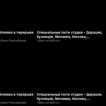
блякова в перерыве
Специальные гости студии - Дорошко,
Кузнецов, Минаева, Коссова,
-Банк Российская
Плеханова, Шмидт, Трифонова,
«Все на Матч!»
л
Шлейхер, Терновой
51:30
3:46
Сегодня, 21:10
0+
0+
блякова в перерыве
Специальные гости студии - Дорошко,
Кузнецов, Минаева, Коссова,
-Банк Российская
Плеханова, Шмидт, Трифонова,
«Все на Матч!»