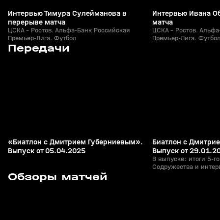
Интервью Тимура Сулейманова в
Интервью Ивана О
перерыве матча
матча
ЦСКА - Ростов. Альфа-Банк Российская
ЦСКА - Ростов. Альфа
Премьер-Лига. Футбол
Премьер-Лига. Футбо
4
1:00:44
06 апр 2025, 14:57
29 янв 2023, 14:52
Передачи
+
12+
«Биатлон с Дмитрием Губерниевым».
Биатлон с Дмитри
Выпуск от 05.04.2025
Выпуск от 29.01.2
В выпуске: итоги 5-го
Содружества и интер
2
5:22
Сегодня, 20:24
Сегодня, 18:21
Обзоры матчей
гонок; эксклюзивное
Виролайнен и Кристи
их снова увидим на с
+
0+
«семейные» драники
Анастасии Батмановой
пришли тренеры наше