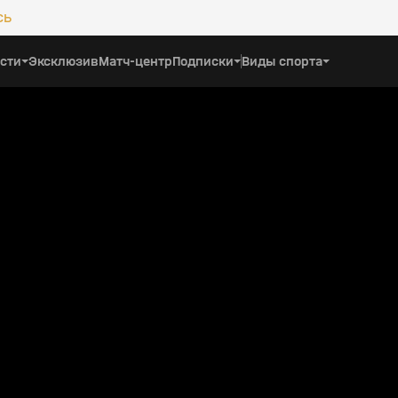
сь
сти
Эксклюзив
Матч-центр
Подписки
Виды спорта