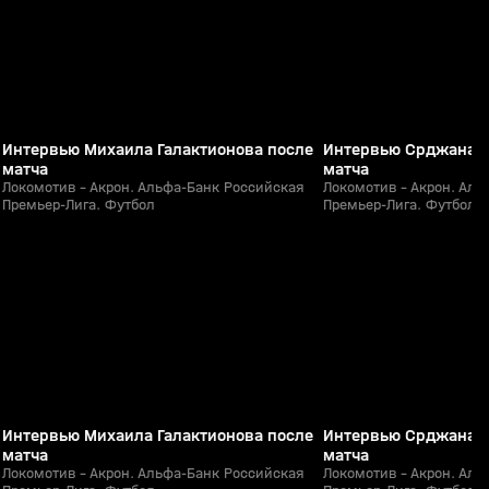
Интервью Михаила Галактионова после
Интервью Срджана Б
матча
матча
Локомотив - Акрон. Альфа-Банк Российская
Локомотив - Акрон. Аль
Премьер-Лига. Футбол
Премьер-Лига. Футбол
4:29
Сегодня, 20:38
Сегодня, 20:37
0+
Интервью Михаила Галактионова после
Интервью Срджана Б
матча
матча
Локомотив - Акрон. Альфа-Банк Российская
Локомотив - Акрон. Аль