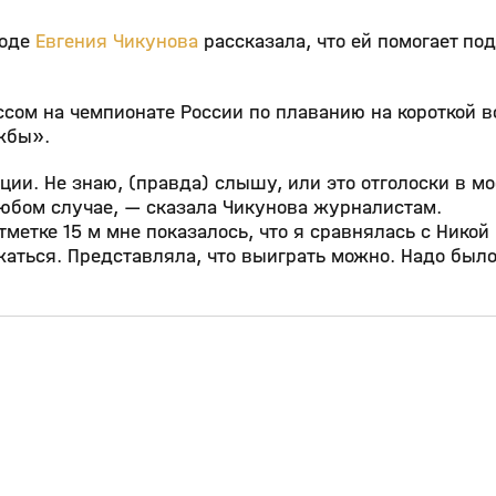
воде
Евгения Чикунова
рассказала, что ей помогает по
сом на чемпионате России по плаванию на короткой в
ужбы».
ции. Не знаю, (правда) слышу, или это отголоски в мо
в любом случае, — сказала Чикунова журналистам.
метке 15 м мне показалось, что я сравнялась с Никой 
аться. Представляла, что выиграть можно. Надо было
0:53
20:04
04 авг, 13:51
0+
0+