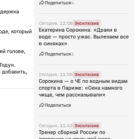
Поделиться
4
ддержка
Сегодня, 12:08
Эксклюзив
Екатерина Сорокина: «Драки в
оде, который
воде — просто ужас. Вылезаем все
в синяках»
ей голове,
Поделиться
1
Годун.
 добавить,
Сегодня, 11:55
Эксклюзив
Сорокина — о ЧЕ по водным видам
спорта в Париже: «Сена намного
чище, чем рассказывали»
17:29
03 авг, 10:50
18 июн, 17:04
Поделиться
0+
Сегодня, 11:43
Эксклюзив
Тренер сборной России по