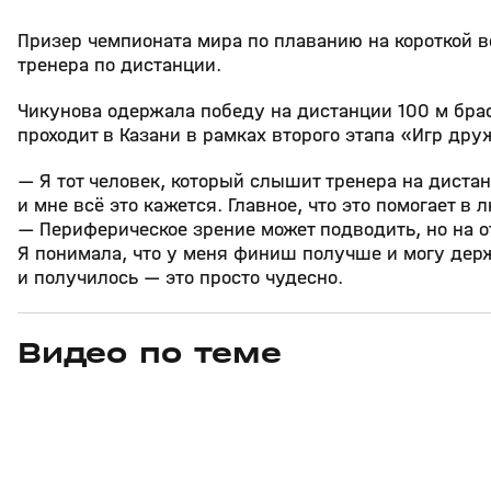
Призер чемпионата мира по плаванию на короткой 
тренера по дистанции.
Чикунова одержала победу на дистанции 100 м брас
проходит в Казани в рамках второго этапа «Игр др
— Я тот человек, который слышит тренера на дистан
и мне всё это кажется. Главное, что это помогает 
— Периферическое зрение может подводить, но на от
Я понимала, что у меня финиш получше и могу держ
и получилось — это просто чудесно.
Видео по теме
0
1:05
05 авг, 17:25
05 авг, 13:12
+
0+