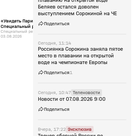
плаванию на открытой воде
Беляев остался доволен
выступлением Сорокиной на ЧЕ
«Увидеть Париж и победить».
Плавание. Чемпионат
Поделиться
Специальный репортаж. Выпуск от
спортивная. Выпуск 
03.08.2026
Специальный репортаж. Выпуск от
Страна спортивная. Вып
03.08.2026
Сегодня, 11:14
Россиянка Сорокина заняла пятое
место в плавании на открытой
воде на чемпионате Европы
Поделиться
1
Сегодня, 10:47
Теленовости
Новости от 07.08.2026 9:00
Поделиться
Вчера, 17:22
Эксклюзив
Тренер сборной России по