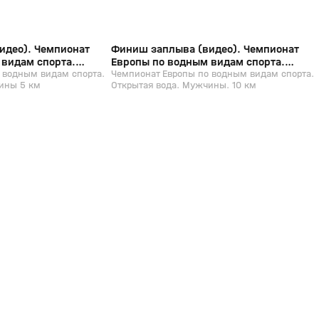
идео). Чемпионат
Финиш заплыва (видео). Чемпионат
 видам спорта.
Европы по водным видам спорта.
ужчины 5 км
 водным видам спорта.
Открытая вода. Мужчины. 10 км
Чемпионат Европы по водным видам спорта.
ины 5 км
Открытая вода. Мужчины. 10 км