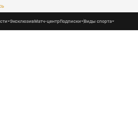
сь
сти
Эксклюзив
Матч-центр
Подписки
Виды спорта