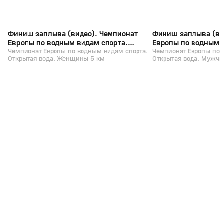
Финиш заплыва (видео). Чемпионат
Финиш заплыва (в
Европы по водным видам спорта.
Европы по водным
Открытая вода. Женщины 5 км
Чемпионат Европы по водным видам спорта.
Открытая вода. М
Чемпионат Европы по
Открытая вода. Женщины 5 км
Открытая вода. Мужч