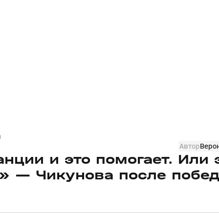
в
Автор
Веро
нции и это помогает. Или 
?» — Чикунова после побе