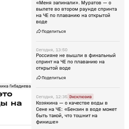
«Меня запинали». Муратов — о
вылете во втором раунде спринта
на ЧЕ по плаванию на открытой
воде
Поделиться
Сегодня, 13:50
Россияне не вышли в финальный
спринт на ЧЕ по плаванию на
открытой воде
Поделиться
ника Гибадиева
это
Сегодня, 12:35
Эксклюзив
ды на
Козякина — о качестве воды в
Сене на ЧЕ: «Бензин в воде может
быть такой, что тошнит на
финише»