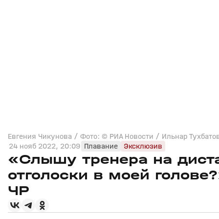
Евгения Чикунова / Фото: © РИА Новости / Ильнар Тухбато
24 нояб 2022, 20:09
Плавание
Эксклюзив
«Слышу тренера на диста
отголоски в моей голове
ЧР