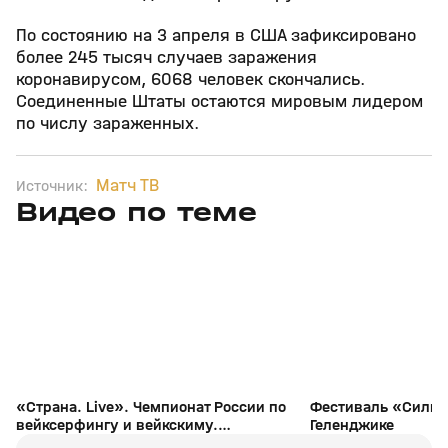
По состоянию на 3 апреля в США зафиксировано
более 245 тысяч случаев заражения
коронавирусом, 6068 человек скончались.
Соединенные Штаты остаются мировым лидером
по числу зараженных.
Матч ТВ
Источник:
Видео по теме
0
0:00
24 июн 2021, 16:06
19 мая 2021, 15:16
+
0+
«Страна. Live». Чемпионат России по
Фестиваль «Сильн
вейксерфингу и вейкскиму.
Геленджике
Специальный репортаж