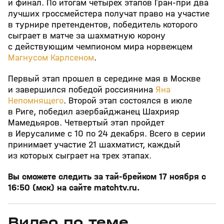
и финал. По итогам четырех этапов Гран-при два
лучших гроссмейстера получат право на участие
в турнире претендентов, победитель которого
сыграет в матче за шахматную корону
с действующим чемпионом мира норвежцем
Магнусом Карлсеном
.
Первый этап прошел в середине мая в Москве
и завершился победой россиянина
Яна
Непомнящего
. Второй этап состоялся в июле
в Риге, победил азербайджанец Шахрияр
Мамедьяров. Четвертый этап пройдет
в Иерусалиме с 10 по 24 декабря. Всего в серии
принимает участие 21 шахматист, каждый
из которых сыграет на трех этапах.
Вы сможете следить за тай-брейком 17 ноября с
16:50 (мск) на сайте matchtv.ru.
Видео по теме
0
0:00
24 июн 2021, 16:06
19 мая 2021, 15:16