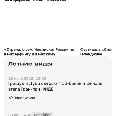
+
0+
«Страна. Live». Чемпионат России по
Фестиваль «Сильн
вейксерфингу и вейкскиму.
Геленджике
Специальный репортаж
Летние виды
16 нояб 2019, 22:03
Грищук и Дуда сыграют тай-брейк в финале
этапа Гран-при ФИДЕ
Поделиться
03 авг, 14:42
Волейбол