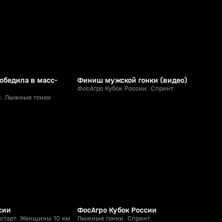
6+
6+
обедила в масс-
Финиш мужской гонки (видео)
ФосАгро Кубок России. Спринт
и. Лыжные гонки
4:46:09
1:25:42
03 апр, 09:20
6+
0+
сии
ФосАгро Кубок России
старт. Женщины 10 км
Лыжные гонки. Спринт