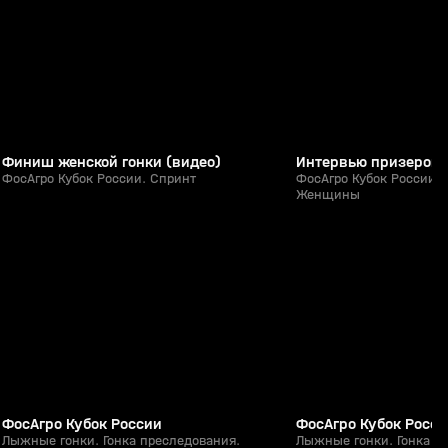
0+
Финиш женской гонки (видео)
Интервью призеров г
ФосАгро Кубок России. Спринт
ФосАгро Кубок России. 
Женщины
1:08:53
01 апр, 11:55
01 апр, 10:50
0+
ФосАгро Кубок России
ФосАгро Кубок Росси
Лыжные гонки. Гонка преследования.
Лыжные гонки. Гонка п