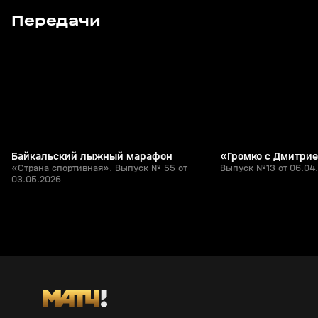
3
1:05:24
03 мая, 16:30
06 апр, 17:56
Передачи
+
0+
Байкальский лыжный марафон
«Громко с Дмитри
«Страна спортивная». Выпуск № 55 от
Выпуск №13 от 06.04
03.05.2026