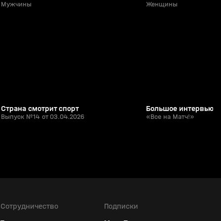
Мужчины
Женщины
5:16
03 апр, 16:22
03 апр, 11:16
0+
Страна смотрит спорт
Большое интервью 
Выпуск №14 от 03.04.2026
«Все на Матч!»
Сотрудничество
Подписки