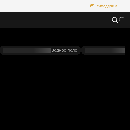
Техподдержка
Водное поло
П