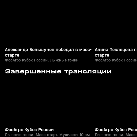
+
0+
Александр Большунов победил в масс-
Алина Пеклецова п
старте
старте
ФосАгро Кубок России. Лыжные гонки
ФосАгро Кубок Росси
2
1:14:45
05 апр, 10:40
05 апр, 09:25
Завершенные трансляции
+
0+
ФосАгро Кубок России
ФосАгро Кубок Рос
Лыжные гонки. Масс-старт. Мужчины 10 км
Лыжные гонки. Масс-