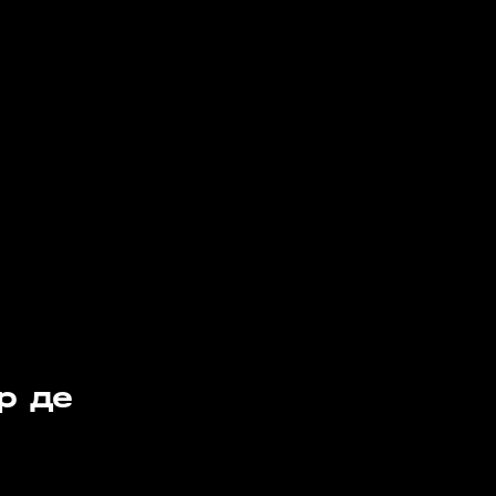
р де
6:06
03 апр, 13:53
01 апр, 13:39