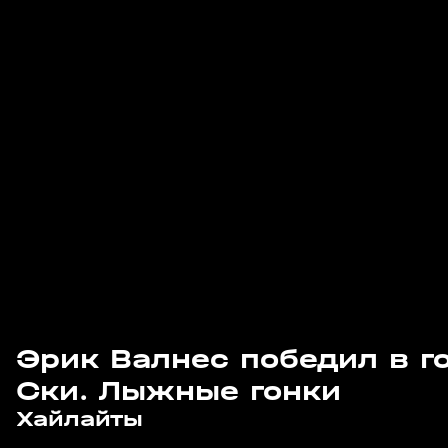
Эрик Валнес победил в го
Ски. Лыжные гонки
8
3:21
05 апр, 11:41
05 апр, 11:36
Хайлайты