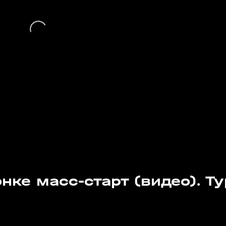
нке масс-старт (видео). Ту
1:33
1:02
03 апр, 13:53