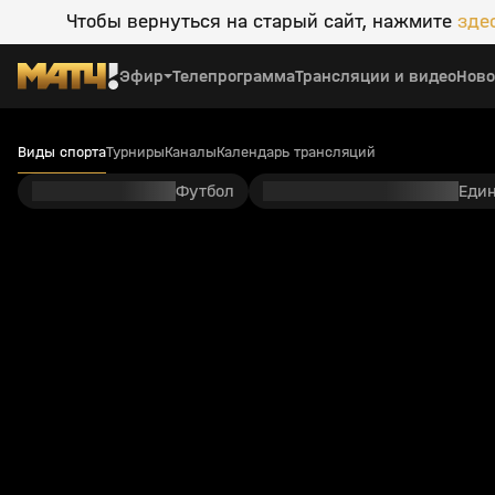
Чтобы вернуться на старый сайт, нажмите
зде
Эфир
Телепрограмма
Трансляции и видео
Ново
Виды спорта
Турниры
Каналы
Календарь трансляций
Футбол
Еди