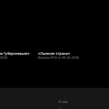
54:36
24:12
05 апр, 13:14
0+
12+
ем Губерниевым»
«Лыжная страна»
.2026
Выпуск №10 от 05.04.2026
О нас