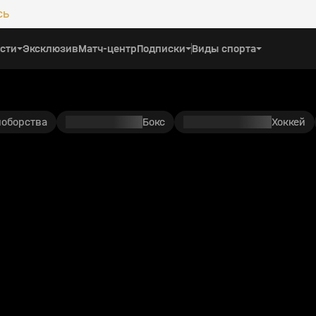
сь
сти
Эксклюзив
Матч-центр
Подписки
Виды спорта
ноборства
Бокс
Хоккей