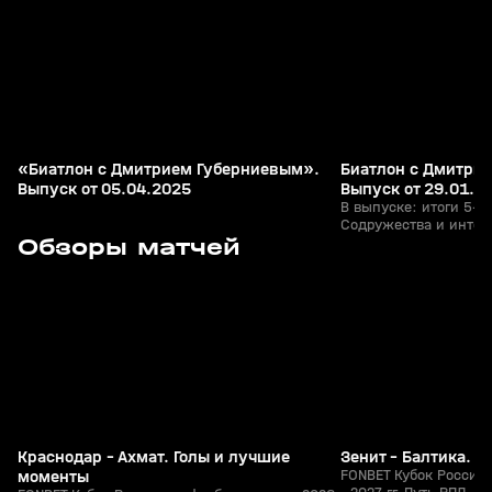
«Биатлон с Дмитрием Губерниевым».
Биатлон с Дмитри
Выпуск от 05.04.2025
Выпуск от 29.01.2
В выпуске: итоги 5-го
Содружества и интер
3
5:53
05 авг, 23:40
05 авг, 23:13
Обзоры матчей
гонок; эксклюзивное
Виролайнен и Кристи
их снова увидим на с
+
0+
«семейные» драники
Анастасии Батмановой
пришли тренеры наше
другое.
Краснодар - Ахмат. Голы и лучшие
Зенит - Балтика. 
моменты
FONBET Кубок России 