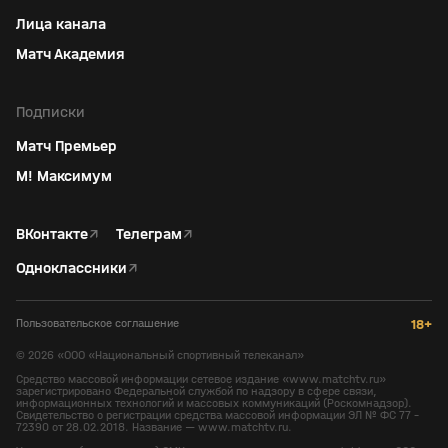
Лица канала
Матч Академия
Подписки
Матч Премьер
М! Максимум
ВКонтакте
↗
Телеграм
↗
Одноклассники
↗
Пользовательское соглашение
18+
©
2026
«ООО «Национальный спортивный телеканал»
Средство массовой информации сетевое издание «www.matchtv.ru»
зарегистрировано Федеральной службой по надзору в сфере связи,
информационных технологий и массовых коммуникаций (Роскомнадзор).
Свидетельство о регистрации средства массовой информации ЭЛ № ФС 77 -
72390 от 28.02.2018. Название — www.matchtv.ru.