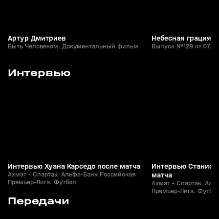
Артур Дмитриев
Небесная грация
Быть Человеком. Документальный фильм
Выпуск №129 от 07.08
4
1:18
02 авг, 23:26
02 авг, 23:25
Интервью
+
0+
Интервью Хуана Карседо после матча
Интервью Станисл
Ахмат - Спартак. Альфа-Банк Российская
матча
Премьер-Лига. Футбол
Ахмат - Спартак. Аль
Премьер-Лига. Футбо
4
1:00:44
06 апр 2025, 14:57
29 янв 2023, 14:52
Передачи
+
12+