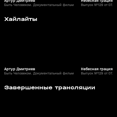
Артур Дмитриев
Небесная грация
Быть Человеком. Документальный фильм
Выпуск №129 от 07.08
18
19:40
Сегодня, 10:55
Сегодня, 10:49
Хайлайты
+
0+
Артур Дмитриев
Небесная грация
Быть Человеком. Документальный фильм
Выпуск №129 от 07.08
18
19:40
Сегодня, 10:55
Сегодня, 10:49
Завершенные трансляции
+
0+