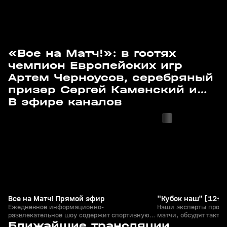
«Все на Матч!»: в гостях
чемпион Европейских игр
Артем Черноусов, серебряный
призер Сергей Каменский и
с 11:30
с 11:25
главный тренер по пулевой
В эфире каналов
стрельбе Татьяна Голдобина
Все на Матч! Прямой эфир
"Кубок наш" [12+]
Ежедневное информационно-
Наши эксперты проа
развлекательное шоу содержит спортивную
матчи, обсудят такти
с 10:53
Сегодня, 12:10
аналитику, мнения экспертов, прогнозы
Ближайшие трансляции
и поделятся мнениям