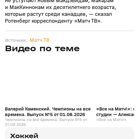
не уступают новым Макдэвидам, Макарам
и МакКиннонам их десятилетнего возраста,
которые растут среди канадцев, — сказал
Ротенберг корреспонденту «Матч ТВ».
Матч ТВ
Источник:
Видео по теме
3
6:28
01 авг, 10:11
14 июл, 18:07
+
12+
Валерий Каменский. Чемпионы на все
«Все на Матч!»: с
времена. Выпуск №5 от 01.08.2026
студии — Алексан
Чемпионы на все времена. Выпуск №5 от
«Все на Матч!»
01.08.2026
Хоккей