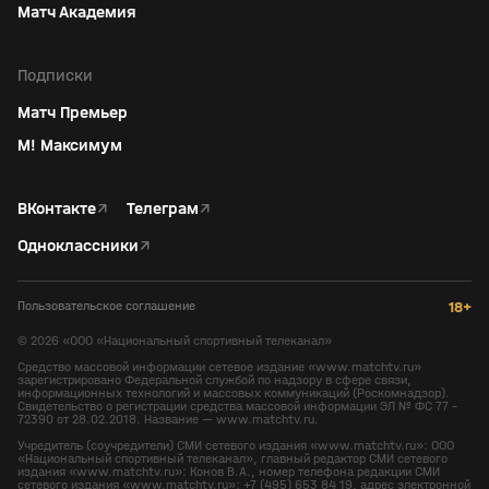
Матч Академия
Подписки
Матч Премьер
М! Максимум
ВКонтакте
↗
Телеграм
↗
Одноклассники
↗
Пользовательское соглашение
18+
©
2026
«ООО «Национальный спортивный телеканал»
Средство массовой информации сетевое издание «www.matchtv.ru»
зарегистрировано Федеральной службой по надзору в сфере связи,
информационных технологий и массовых коммуникаций (Роскомнадзор).
Свидетельство о регистрации средства массовой информации ЭЛ № ФС 77 -
72390 от 28.02.2018. Название — www.matchtv.ru.
Учредитель (соучредители) СМИ сетевого издания «www.matchtv.ru»: ООО
«Национальный спортивный телеканал», главный редактор СМИ сетевого
издания «www.matchtv.ru»: Конов В.А., номер телефона редакции СМИ
сетевого издания «www.matchtv.ru»: +7 (495) 653 84 19, адрес электронной