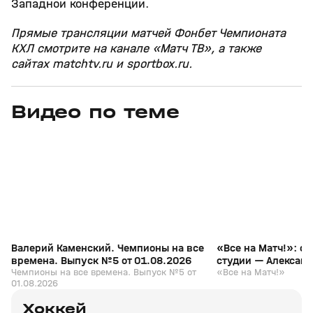
Западной конференции.
Прямые трансляции матчей Фонбет Чемпионата
КХЛ смотрите на канале «Матч ТВ», а также
сайтах matchtv.ru и sportbox.ru.
Видео по теме
3
6:28
01 авг, 10:11
14 июл, 18:07
+
12+
Валерий Каменский. Чемпионы на все
«Все на Матч!»: с
времена. Выпуск №5 от 01.08.2026
студии — Алексан
Чемпионы на все времена. Выпуск №5 от
«Все на Матч!»
01.08.2026
Хоккей