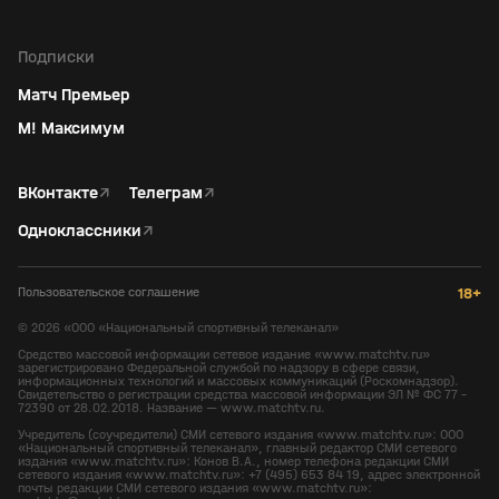
Подписки
Матч Премьер
М! Максимум
ВКонтакте
↗
Телеграм
↗
Одноклассники
↗
Пользовательское соглашение
18+
©
2026
«ООО «Национальный спортивный телеканал»
Средство массовой информации сетевое издание «www.matchtv.ru»
зарегистрировано Федеральной службой по надзору в сфере связи,
информационных технологий и массовых коммуникаций (Роскомнадзор).
Свидетельство о регистрации средства массовой информации ЭЛ № ФС 77 -
72390 от 28.02.2018. Название — www.matchtv.ru.
Учредитель (соучредители) СМИ сетевого издания «www.matchtv.ru»: ООО
«Национальный спортивный телеканал», главный редактор СМИ сетевого
издания «www.matchtv.ru»: Конов В.А., номер телефона редакции СМИ
сетевого издания «www.matchtv.ru»: +7 (495) 653 84 19, адрес электронной
почты редакции СМИ сетевого издания «www.matchtv.ru»: