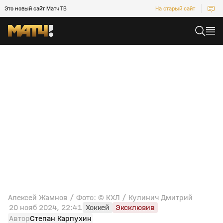
Это новый сайт Матч ТВ
На старый сайт
Алексей Жамнов / Фото: © КХЛ / Кулинич Дмитрий
20 нояб 2024, 22:41
Хоккей
Эксклюзив
Автор
Степан Карпухин