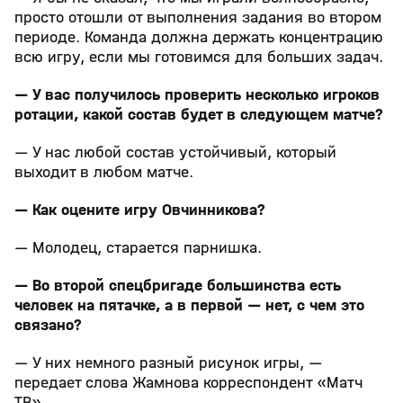
просто отошли от выполнения задания во втором
периоде. Команда должна держать концентрацию
всю игру, если мы готовимся для больших задач.
— У вас получилось проверить несколько игроков
ротации, какой состав будет в следующем матче?
— У нас любой состав устойчивый, который
выходит в любом матче.
— Как оцените игру Овчинникова?
— Молодец, старается парнишка.
— Во второй спецбригаде большинства есть
человек на пятачке, а в первой — нет, с чем это
связано?
— У них немного разный рисунок игры, —
передает слова Жамнова корреспондент «Матч
ТВ».