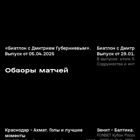
«Биатлон с Дмитрием Губерниевым».
Биатлон с Дмитри
Выпуск от 05.04.2025
Выпуск от 29.01.2
В выпуске: итоги 5-го
Содружества и интер
3
5:53
05 авг, 23:40
05 авг, 23:13
Обзоры матчей
гонок; эксклюзивное
Виролайнен и Кристи
их снова увидим на с
+
0+
«семейные» драники
Анастасии Батмановой
пришли тренеры наше
другое.
Краснодар - Ахмат. Голы и лучшие
Зенит - Балтика. 
моменты
FONBET Кубок России 