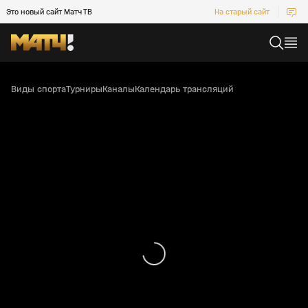
Это новый сайт Матч ТВ
На старый сайт
Виды спорта
Турниры
Каналы
Календарь трансляций