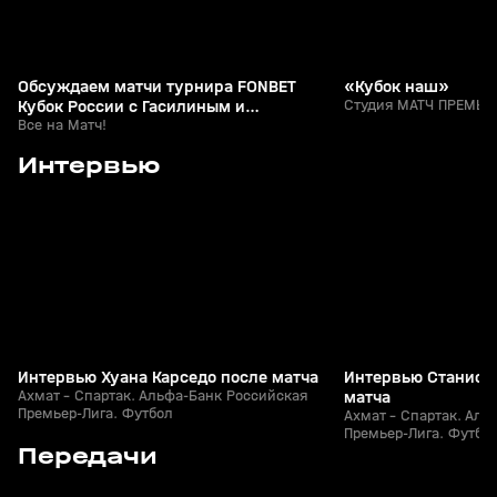
Обсуждаем матчи турнира FONBET
«Кубок наш»
Кубок России с Гасилиным и
Студия МАТЧ ПРЕМЬЕР
Шалимовым
Все на Матч!
4
1:18
02 авг, 23:26
02 авг, 23:25
Интервью
+
0+
Интервью Хуана Карседо после матча
Интервью Станисл
Ахмат - Спартак. Альфа-Банк Российская
матча
Премьер-Лига. Футбол
Ахмат - Спартак. Аль
Премьер-Лига. Футбо
4
1:00:44
06 апр 2025, 14:57
29 янв 2023, 14:52
Передачи
+
12+