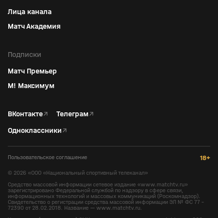
Лица канала
Матч Академия
Подписки
Матч Премьер
М! Максимум
ВКонтакте
↗
Телеграм
↗
Одноклассники
↗
Пользовательское соглашение
18+
©
2026
«ООО «Национальный спортивный телеканал»
Средство массовой информации сетевое издание «www.matchtv.ru»
зарегистрировано Федеральной службой по надзору в сфере связи,
информационных технологий и массовых коммуникаций (Роскомнадзор).
Свидетельство о регистрации средства массовой информации ЭЛ № ФС 77 -
72390 от 28.02.2018. Название — www.matchtv.ru.