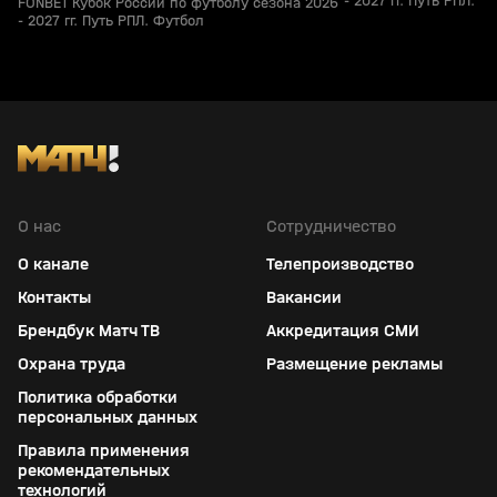
- 2027 гг. Путь РПЛ. Ф
FONBET Кубок России по футболу сезона 2026
- 2027 гг. Путь РПЛ. Футбол
О нас
Сотрудничество
О канале
Телепроизводство
Контакты
Вакансии
Брендбук Матч ТВ
Аккредитация СМИ
Охрана труда
Размещение рекламы
Политика обработки
персональных данных
Правила применения
рекомендательных
технологий