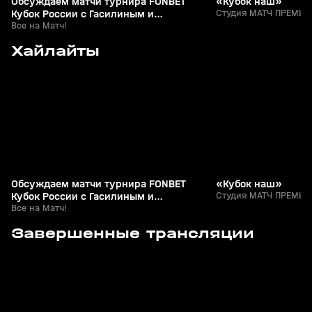
Обсуждаем матчи турнира FONBET
«Кубок наш»
Кубок России с Гасилиным и
Студия МАТЧ ПРЕМЬЕР
Шалимовым
Все на Матч!
4
53:49
Сегодня, 01:09
05 авг, 23:56
Хайлайты
+
0+
Обсуждаем матчи турнира FONBET
«Кубок наш»
Кубок России с Гасилиным и
Студия МАТЧ ПРЕМЬЕР
Шалимовым
Все на Матч!
4
53:49
Сегодня, 01:09
05 авг, 23:56
Завершенные трансляции
+
0+