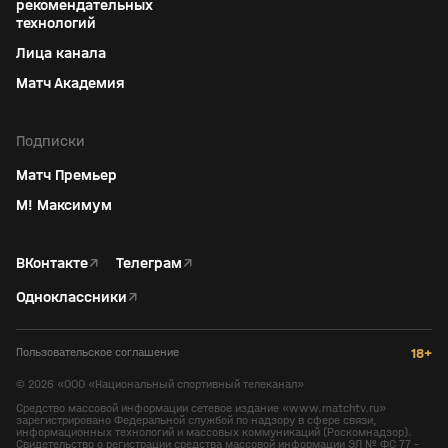
рекомендательных
технологий
Лица канала
Матч Академия
Подписки
Матч Премьер
М! Максимум
ВКонтакте
↗
Телеграм
↗
Одноклассники
↗
Пользовательское соглашение
18+
©
2026
«ООО «Национальный спортивный телеканал»
Средство массовой информации сетевое издание «www.matchtv.ru»
зарегистрировано Федеральной службой по надзору в сфере связи,
информационных технологий и массовых коммуникаций (Роскомнадзор).
Свидетельство о регистрации средства массовой информации ЭЛ № ФС 77 -