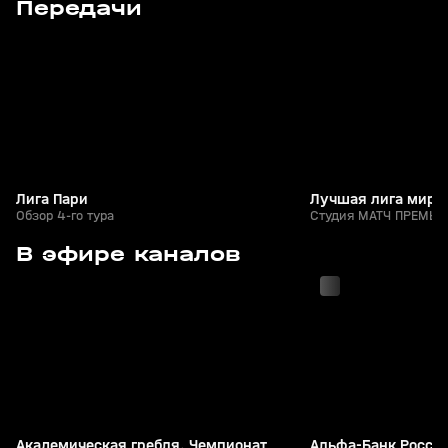
Передачи
+
0+
Лига Пари
Лучшая лига мира
Обзор 4-го тура
Студия МАТЧ ПРЕМЬЕР
с 03:55
с 03:05
В эфире каналов
Академическая гребля. Чемпионат
Альфа-Банк Россий