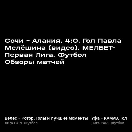
Сочи - Алания. 4:0. Гол Павла
Мелёшина (видео). МЕЛБЕТ-
Первая Лига. Футбол
3
5:56
03 авг, 23:57
03 авг, 21:57
Обзоры матчей
+
0+
Велес - Ротор. Голы и лучшие моменты
Уфа - КАМАЗ. Голы
Лига PARI. Футбол
Лига PARI. Футбол
8
55:03
05 авг, 00:16
03 авг, 20:06