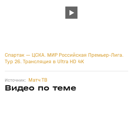
Спартак — ЦСКА. МИР Российская Премьер-Лига.
Тур 26. Трансляция в Ultra HD 4K
Матч ТВ
Источник:
Видео по теме
13
2:57
Сегодня, 00:13
08 авг, 23:42
+
0+