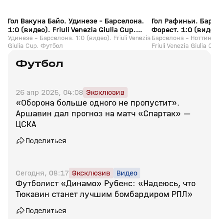
Гол Вакуна Байо. Удинезе - Барселона.
Гол Рафиньи. Барс
1:0 (видео). Friuli Venezia Giulia Cup.
Форест. 1:0 (видео).
Футбол
Удинезе - Барселона. 1:0 (видео). Friuli Venezia
Cup. Футбол
Барселона - Ноттингем
Giulia Cup. Футбол
Friuli Venezia Giulia C
Футбол
26 апр 2025, 04:08
Эксклюзив
«Оборона больше одного не пропустит».
Аршавин дал прогноз на матч «Спартак» —
ЦСКА
Поделиться
Сегодня, 08:17
Эксклюзив
Видео
Футболист «Динамо» Рубенс: «Надеюсь, что
Тюкавин станет лучшим бомбардиром РПЛ»
Поделиться