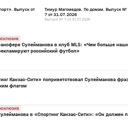
порт». Выпуск от
Тимур Магомедов. По домам. Выпуск №
7 от 31.07.2026
Выпуск № 7 от 31.07.2026
ксклюзив
ансфере Сулейманова в клуб MLS: «Чем больше наши
рекламируют российский футбол»
ртинг Канзас‑Сити» поприветствовал Сулейманова фра
ским флагом
ксклюзив
 Сулейманова в «Спортинг Канзас‑Сити»: «Он должен 