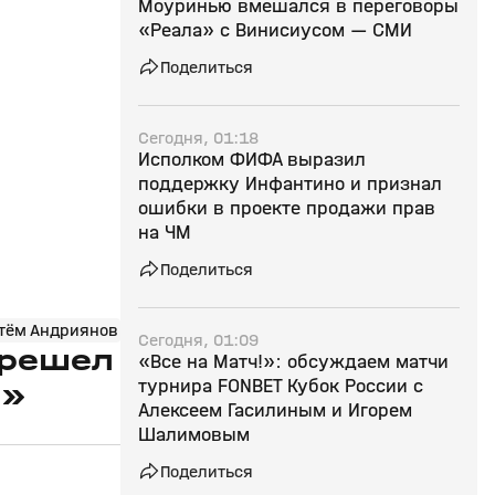
Моуринью вмешался в переговоры
«Реала» с Винисиусом — СМИ
Поделиться
Сегодня, 01:18
Исполком ФИФА выразил
поддержку Инфантино и признал
ошибки в проекте продажи прав
на ЧМ
Поделиться
тём Андриянов
Сегодня, 01:09
ерешел
«Все на Матч!»: обсуждаем матчи
турнира FONBET Кубок России с
и»
Алексеем Гасилиным и Игорем
Шалимовым
Поделиться