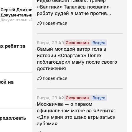
Редко бывает такое». Тренер
«Балтики» Талалаев похвалил
Сергей Дмитриев: «В Зенит, домой!».
Страна смотрит спор
работу судей в матче против
Документальный фильм
24.07.2026
«Зенита»
Документальный фильм
Выпуск от 24.07.2026
Поделиться
Вчера, 23:43
Эксклюзив
Видео
х ребят за
Самый молодой автор гола в
истории «Спартака» Полех
поблагодарил маму после своего
достижения
Поделиться
зой на
Вчера, 23:42
Эксклюзив
Видео
Москвичев — о первом
официальном матче за «Зенит»:
«Для меня это шанс вгрызаться
продолжать
зубами»