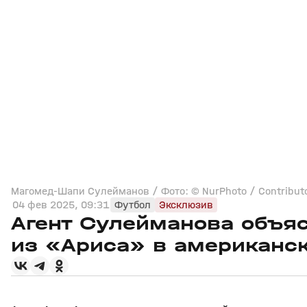
Магомед‑Шапи Сулейманов / Фото: © NurPhoto / Contributor
04 фев 2025, 09:31
Футбол
Эксклюзив
Агент Сулейманова объя
из «Ариса» в американс