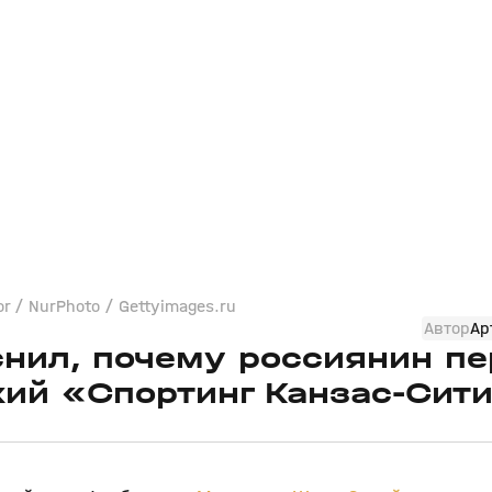
 / NurPhoto / Gettyimages.ru
Автор
Ар
снил, почему россиянин п
кий «Спортинг Канзас‑Сит