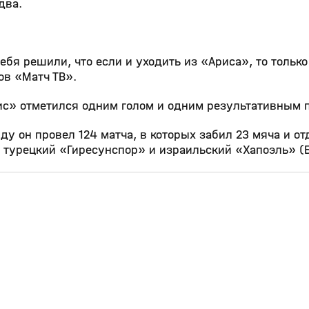
два.
бя решили, что если и уходить из «Ариса», то только
ов «Матч ТВ».
ис» отметился одним голом и одним результативным 
у он провел 124 матча, в которых забил 23 мяча и от
а турецкий «Гиресунспор» и израильский «Хапоэль» (
19:51
1:06:46
31 июл, 13:36
0+
0+