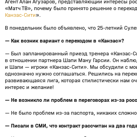
Агент Алан Агузаров, представляющий интересы ро
«Матч ТВ», почему было принято решение о переходе
Канзас‑Сити
».
В понедельник было объявлено, что 25‑летний Сул
— Как возник вариант с переходом в «Канзас»?
— Был запланированный приезд тренера «Канзас‑Си
в отношении партнера Шапи Ману Гарсии. Он наблюд
и Шапи — игроки «Канзас‑Сити». Мы обсудили с мо
однозначно нужно соглашаться. Решились на перехо
развивающаяся лига, которая стилистически нам оч
интерес и желание!
— Не возникло ли проблем в переговорах из‑за рос
— Не было проблем из‑за паспорта, никаких сложнос
— Писали в СМИ, что контракт рассчитан на два года