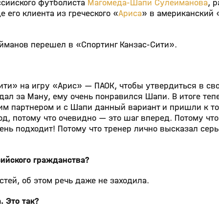
ссийского футболиста
Магомеда‑Шапи Сулейманова
, 
 его клиента из греческого «
Ариса
» в американский 
ейманов перешел в «Спортинг Канзас‑Сити».
ти» на игру «Арис» — ПАОК, чтобы утвердиться в св
ал за Ману, ему очень понравился Шапи. В итоге теп
им партнером и с Шапи данный вариант и пришли к то
д, потому что очевидно — это шаг вперед. Потому что
ень подходит! Потому что тренер лично высказал сер
сийского гражданства?
тей, об этом речь даже не заходила.
. Это так?