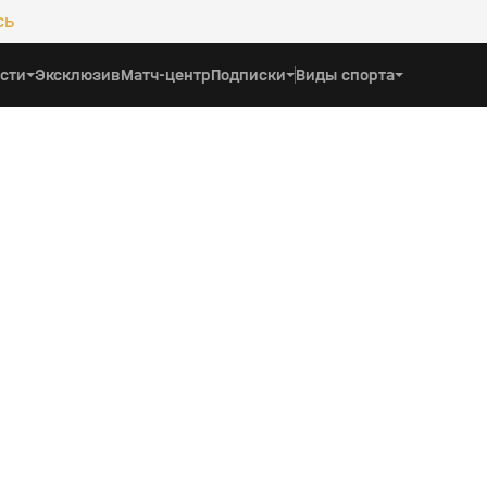
сь
сти
Эксклюзив
Матч-центр
Подписки
Виды спорта