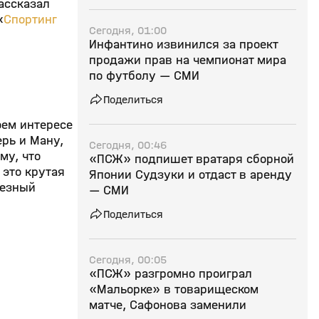
рассказал
«
Спортинг
Сегодня, 01:00
Инфантино извинился за проект
продажи прав на чемпионат мира
по футболу — СМИ
Поделиться
оем интересе
ерь и Ману,
Сегодня, 00:46
му, что
«ПСЖ» подпишет вратаря сборной
 это крутая
Японии Судзуки и отдаст в аренду
ьезный
— СМИ
Поделиться
Сегодня, 00:05
«ПСЖ» разгромно проиграл
«Мальорке» в товарищеском
матче, Сафонова заменили