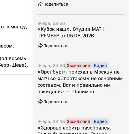
Поделиться
Вчера, 23:56
 в команду,
«Кубок наш». Студия МАТЧ
ПРЕМЬЕР от 05.08.2026
Поделиться
пасом.
дал восемь
Беэр‑Шева).
Вчера, 23:50
Эксклюзив
Видео
«Оренбург» приехал в Москву на
матч со «Спартаком» не основным
25:50
26 июл, 13:04
24 июл, 14:55
составом. Вот и правильно им
накидали» — Шалимов
0+
Поделиться
Вчера, 23:45
Эксклюзив
Видео
«Здорово арбитр разобрался.