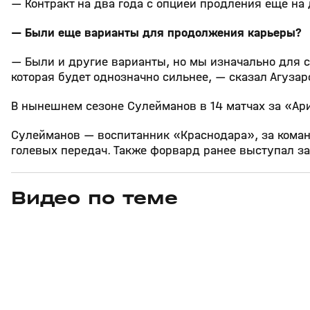
— Контракт на два года с опцией продления еще на 
— Были еще варианты для продолжения карьеры?
— Были и другие варианты, но мы изначально для се
которая будет однозначно сильнее, — сказал Агузар
В нынешнем сезоне Сулейманов в 14 матчах за «Ар
Сулейманов — воспитанник «Краснодара», за команд
голевых передач. Также форвард ранее выступал з
Видео по теме
7
27:04
31 июл, 17:10
31 июл, 16:18
+
16+