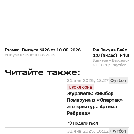
+
0+
Громко. Выпуск №26 от 10.08.2026
Гол Вакуна Байо. У
Выпуск №26 от 10.08.2026
1:0 (видео). Friuli 
Футбол
Удинезе - Барселона. 1
Giulia Cup. Футбол
Читайте также:
31 янв 2025, 18:27
Футбол
Эксклюзив
Журавель: «Выбор
Помазуна в «Спартак» —
это креатура Артема
Реброва»
Поделиться
31 янв 2025, 16:12
Футбол