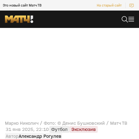
Это новый сайт Матч ТВ
На старый сайт
Марко Николич / Фото: © Денис Бушковский / Матч ТВ
31 янв 2025, 22:10
Футбол
Эксклюзив
Автор
Александр Рогулев