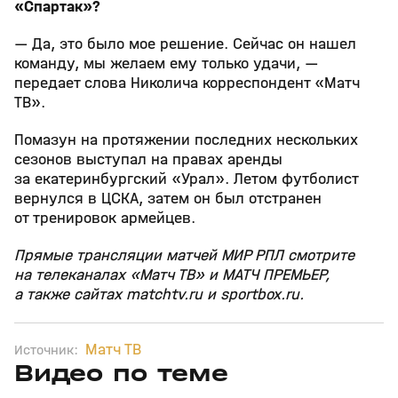
«Спартак»?
— Да, это было мое решение. Сейчас он нашел
команду, мы желаем ему только удачи, —
передает слова Николича корреспондент «Матч
ТВ».
Помазун на протяжении последних нескольких
сезонов выступал на правах аренды
за екатеринбургский «Урал». Летом футболист
вернулся в ЦСКА, затем он был отстранен
от тренировок армейцев.
Прямые трансляции матчей МИР РПЛ смотрите
на телеканалах «Матч ТВ» и МАТЧ ПРЕМЬЕР,
а также сайтах matchtv.ru и sportbox.ru.
Матч ТВ
Источник:
Видео по теме
27
1:13
Сегодня, 17:25
09 авг, 00:13