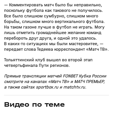
— Комментировать матч было бы неправильно,
поскольку футбола как такового не получилось.
Все было слишком сумбурно, слишком много
борьбы, слишком много вертикального футбола.
На таком газоне лучше в футбол не играть. Могу
лишь отметить громаднейшее желание команд
перебороть друг друга, и одной это удалось.
В каких‑то ситуациях мы были мастеровитее, —
передает слова Тедеева корреспондент «Матч ТВ».
Тольяттинский клуб вышел во второй этап
четвертьфинала Пути регионов.
Прямые трансляции матчей FONBET Кубка России
смотрите на каналах «Матч ТВ» и МАТЧ ПРЕМЬЕР,
а также сайтах sportbox.ru и matchtv.ru.
Видео по теме
13
2:57
09 авг, 00:13
08 авг, 23:42