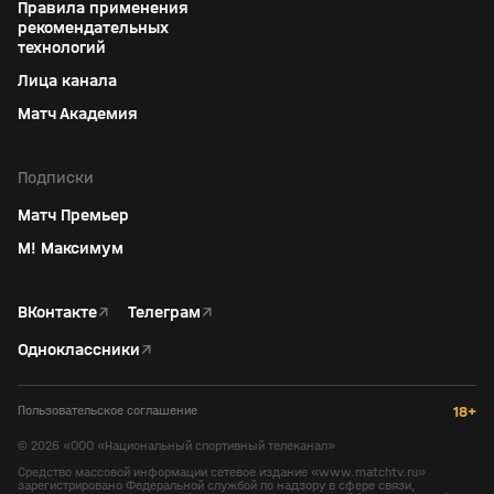
Правила применения
рекомендательных
технологий
Лица канала
Матч Академия
Подписки
Матч Премьер
М! Максимум
ВКонтакте
↗
Телеграм
↗
Одноклассники
↗
Пользовательское соглашение
18+
©
2026
«ООО «Национальный спортивный телеканал»
Средство массовой информации сетевое издание «www.matchtv.ru»
зарегистрировано Федеральной службой по надзору в сфере связи,