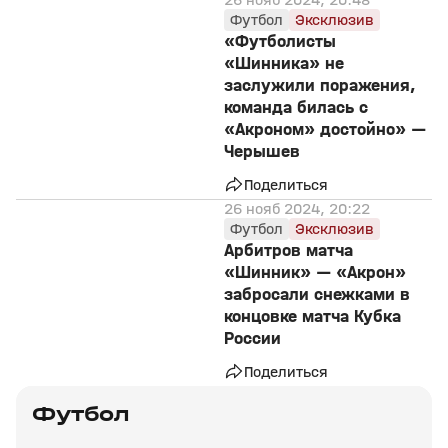
Футбол
Эксклюзив
«Футболисты
«Шинника» не
заслужили поражения,
команда билась с
«Акроном» достойно» —
Черышев
Поделиться
26 нояб 2024, 20:22
Футбол
Эксклюзив
Арбитров матча
«Шинник» — «Акрон»
забросали снежками в
концовке матча Кубка
России
Поделиться
Футбол