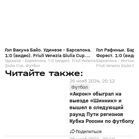
+
0+
Гол Вакуна Байо. Удинезе - Барселона.
Гол Рафиньи. Барс
1:0 (видео). Friuli Venezia Giulia Cup.
Форест. 1:0 (видео).
Футбол
Удинезе - Барселона. 1:0 (видео). Friuli Venezia
Cup. Футбол
Барселона - Ноттингем
Giulia Cup. Футбол
Friuli Venezia Giulia C
Читайте также:
26 нояб 2024, 20:12
Футбол
«Акрон» обыграл на
выезде «Шинник» и
вышел в следующий
раунд Пути регионов
Кубка России по футболу
Поделиться
26 нояб 2024, 20:48