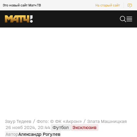
Это новый сайт Матч ТВ
На старый сайт
Заур Тедеев / Фото: © ФК «Акрон» / Злата Машницкая
26 нояб 2024, 20:44
Футбол
Эксклюзив
Автор
Александр Рогулев