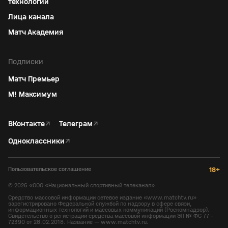
технологий
Лица канала
Матч Академия
Подписки
Матч Премьер
М! Максимум
ВКонтакте
↗
Телеграм
↗
Одноклассники
↗
Пользовательское соглашение
18+
©
2026
«ООО «Национальный спортивный телеканал»
Средство массовой информации сетевое издание «www.matchtv.ru»
зарегистрировано Федеральной службой по надзору в сфере связи,
информационных технологий и массовых коммуникаций (Роскомнадзор).
Свидетельство о регистрации средства массовой информации ЭЛ № ФС 77 -
72390 от 28.02.2018. Название — www.matchtv.ru.