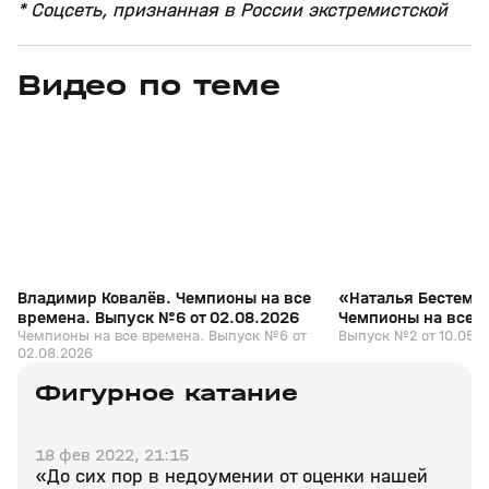
* Соцсеть, признанная в России экстремистской
Видео по теме
3
1:07:17
02 авг, 10:57
10 мая, 14:11
+
0+
Владимир Ковалёв. Чемпионы на все
«Наталья Бестемья
времена. Выпуск №6 от 02.08.2026
Чемпионы на все 
Чемпионы на все времена. Выпуск №6 от
от 10.05.2026
Выпуск №2 от 10.05.
02.08.2026
Фигурное катание
18 фев 2022, 21:15
«До сих пор в недоумении от оценки нашей