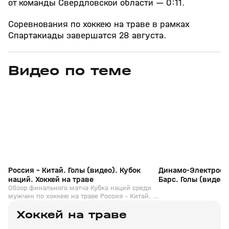
от команды Свердловской области — 0:11.
Соревнования по хоккею на траве в рамках
Спартакиады завершатся 28 августа.
Видео по теме
8
8:53
03 сент 2023, 17:43
15 июн 2022, 19:02
+
0+
Россия - Китай. Голы (видео). Кубок
Динамо-Электрост
наций. Хоккей на траве
Барс. Голы (видео)
Обзор финального матча Кубка наций среди
Мужчины. Хоккей н
мужчин по хоккею на траве Россия - Китай. 3
сентября
Хоккей на траве