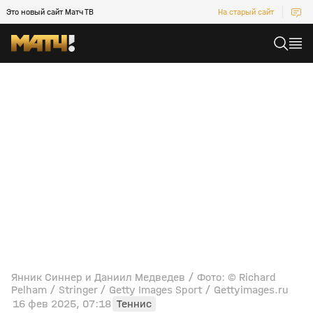
Это новый сайт Матч ТВ
На старый сайт
Янник Синнер и Даниил Медведев / Фото: © Richard
Pelham / Stringer / Getty Images Sport / Gettyimages.ru
16 фев 2025, 07:18
Теннис