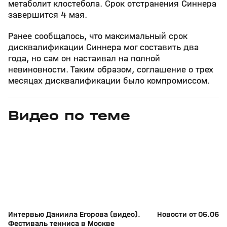
метаболит клостебола. Срок отстранения Синнера
завершится 4 мая.
Ранее сообщалось, что максимальный срок
дисквалификации Синнера мог составить два
года, но сам он настаивал на полной
невиновности. Таким образом, соглашение о трех
месяцах дисквалификации было компромиссом.
Видео по теме
11
6:17
11 июл, 16:17
05 июн, 12:01
+
0+
Интервью Даниила Егорова (видео).
Новости от 05.06.2
Фестиваль тенниса в Москве