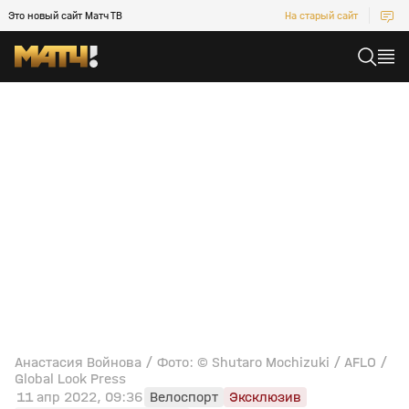
Это новый сайт Матч ТВ
На старый сайт
Анастасия Войнова / Фото: © Shutaro Mochizuki / AFLO /
Global Look Press
11 апр 2022, 09:36
Велоспорт
Эксклюзив