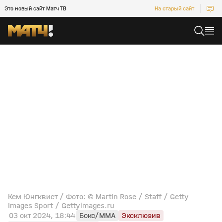
Это новый сайт Матч ТВ
На старый сайт
Кем Юнгквист / Фото: © Martin Rose / Staff / Getty
Images Sport / Gettyimages.ru
03 окт 2024, 18:44
Бокс/MMA
Эксклюзив