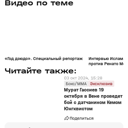
Видео по теме
8
1:08
28 янв 2025, 13:00
19 янв 2025, 09:13
+
16+
«Год дзюдо». Специальный репортаж
Интервью Ислама 
против Ренато Мой
311
Читайте также:
03 окт 2024, 15:28
Бокс/MMA
Эксклюзив
Мурат Гассиев 19
октября в Вене проведет
бой с датчанином Кемом
Юнгквистом
Поделиться