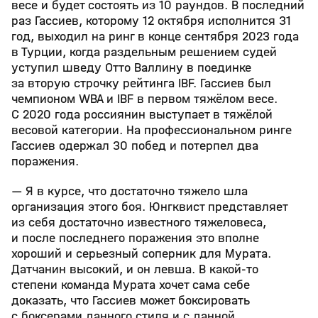
весе и будет состоять из 10 раундов. В последний
раз Гассиев, которому 12 октября исполнится 31
год, выходил на ринг в конце сентября 2023 года
в Турции, когда раздельным решением судей
уступил шведу Отто Валлину в поединке
за вторую строчку рейтинга IBF. Гассиев был
чемпионом WBA и IBF в первом тяжёлом весе.
С 2020 года россиянин выступает в тяжёлой
весовой категории. На профессиональном ринге
Гассиев одержал 30 побед и потерпел два
поражения.
— Я в курсе, что достаточно тяжело шла
организация этого боя. Юнгквист представляет
из себя достаточно известного тяжеловеса,
и после последнего поражения это вполне
хороший и серьезный соперник для Мурата.
Датчанин высокий, и он левша. В какой‑то
степени команда Мурата хочет сама себе
доказать, что Гассиев может боксировать
с боксерами данного стиля и с данной