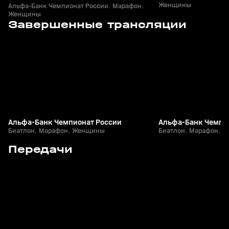
Женщины
Альфа-Банк Чемпионат России. Марафон.
Женщины
3
2:58:30
29 мар, 09:01
28 мар, 08:55
Завершенные трансляции
+
12+
Альфа-Банк Чемпионат России
Альфа-Банк Чемпи
Биатлон. Марафон. Женщины
Биатлон. Марафон. 
5
24:12
15 апр, 13:09
03 апр, 16:22
Передачи
+
12+