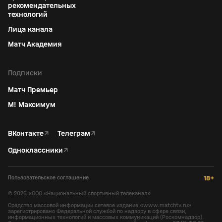
рекомендательных
технологий
Лица канала
Матч Академия
Подписки
Матч Премьер
М! Максимум
ВКонтакте
↗
Телеграм
↗
Одноклассники
↗
Пользовательское соглашение
18+
©
2026
«ООО «Национальный спортивный телеканал»
Средство массовой информации сетевое издание «www.matchtv.ru»
зарегистрировано Федеральной службой по надзору в сфере связи,
информационных технологий и массовых коммуникаций (Роскомнадзор).