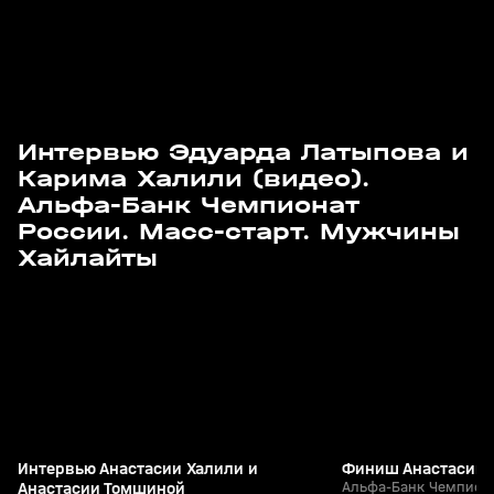
Интервью Эдуарда Латыпова и
Карима Халили (видео).
Альфа-Банк Чемпионат
России. Масс-старт. Мужчины
3
2:05
29 мар, 11:39
29 мар, 11:34
Хайлайты
+
12+
Интервью Анастасии Халили и
Финиш Анастасии 
Анастасии Томшиной
Альфа-Банк Чемпиона