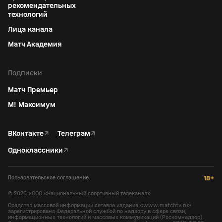
рекомендательных
технологий
Лица канала
Матч Академия
Подписки
Матч Премьер
М! Максимум
ВКонтакте
↗
Телеграм
↗
Одноклассники
↗
Пользовательское соглашение
18+
©
2026
«ООО «Национальный спортивный телеканал»
Средство массовой информации сетевое издание «www.matchtv.ru»
зарегистрировано Федеральной службой по надзору в сфере связи,
информационных технологий и массовых коммуникаций (Роскомнадзор).