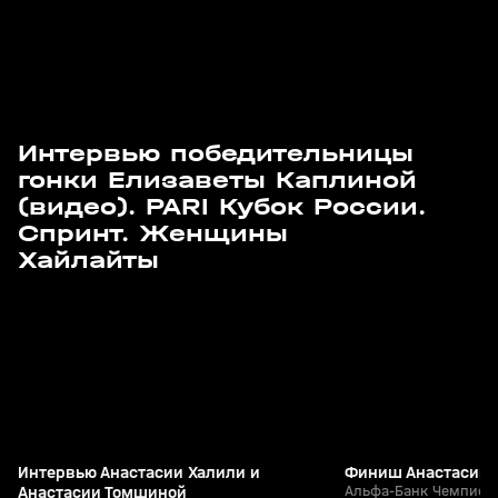
Интервью победительницы
гонки Елизаветы Каплиной
(видео). PARI Кубок России.
Спринт. Женщины
3
2:05
29 мар, 11:39
29 мар, 11:34
Хайлайты
+
12+
Интервью Анастасии Халили и
Финиш Анастасии 
Анастасии Томшиной
Альфа-Банк Чемпиона