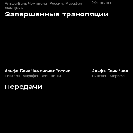
Женщины
Альфа-Банк Чемпионат России. Марафон.
Женщины
3
2:58:30
29 мар, 09:01
28 мар, 08:55
Завершенные трансляции
+
12+
Альфа-Банк Чемпионат России
Альфа-Банк Чемпи
Биатлон. Марафон. Женщины
Биатлон. Марафон. 
5
24:12
15 апр, 13:09
03 апр, 16:22
Передачи
+
12+