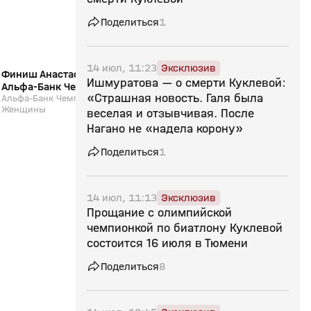
Поделиться
1
14 июл, 11:23
Эксклюзив
Финиш Анастасии Халили (видео).
Интервью Карима Хал
Ишмуратова — о смерти Куклевой:
Альфа-Банк Чемпионат России.
Альфа-Банк Чемпион
«Страшная новость. Галя была
Марафон. Женщины
Альфа-Банк Чемпионат России. Марафон.
Марафон. Мужчины.
Альфа-Банк Чемпионат 
Женщины
Мужчины. Биатлон
веселая и отзывчивая. После
Нагано не «надела корону»
Поделиться
1
14 июл, 11:13
Эксклюзив
Прощание с олимпийской
чемпионкой по биатлону Куклевой
состоится 16 июля в Тюмени
Поделиться
8