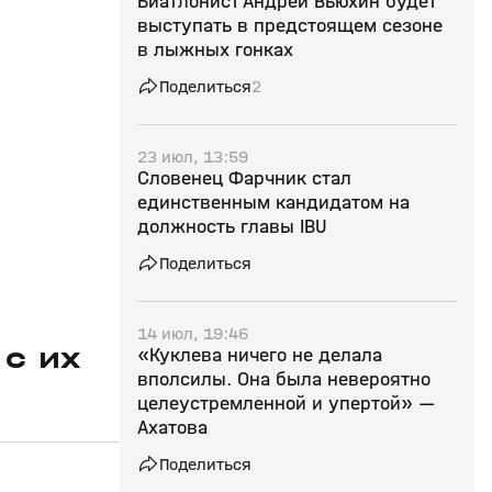
Биатлонист Андрей Вьюхин будет
выступать в предстоящем сезоне
в лыжных гонках
Поделиться
2
23 июл, 13:59
Словенец Фарчник стал
единственным кандидатом на
должность главы IBU
Поделиться
14 июл, 19:46
 с их
«Куклева ничего не делала
вполсилы. Она была невероятно
целеустремленной и упертой» —
Ахатова
Поделиться