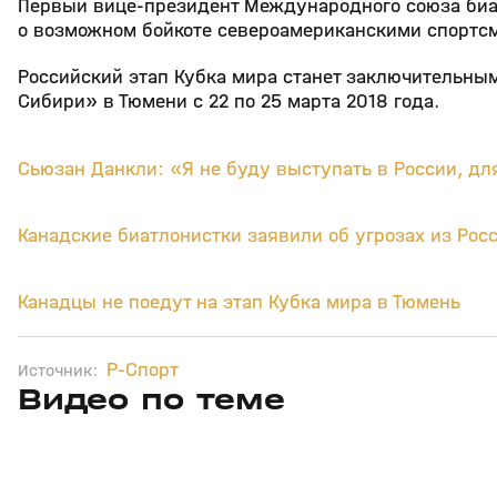
Первый вице-президент Международного союза би
о возможном бойкоте североамериканскими спортсм
Российский этап Кубка мира станет заключительны
Сибири» в Тюмени с 22 по 25 марта 2018 года.
Сьюзан Данкли: «Я не буду выступать в России, дл
Канадские биатлонистки заявили об угрозах из Рос
Канадцы не поедут на этап Кубка мира в Тюмень
Р-Спорт
Источник:
Видео по теме
5
39:16
15 апр, 13:09
29 мар, 12:29
+
12+