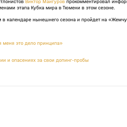
атлонистов
Виктор Майгуров
прокомментировал инфо
енами этапа Кубка мира в Тюмени в этом сезоне.
м в календаре нынешнего сезона и пройдет на «Жемч
я меня это дело принципа»
сии и опасениях за свои допинг-пробы
4:53
2:05
29 мар, 11:39
12+
12+