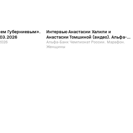
ием Губерниевым».
Интервью Анастасии Халили и
.03.2026
Анастасии Томшиной (видео). Альфа-
2026
Банк Чемпионат России. Марафон.
Альфа-Банк Чемпионат России. Марафон.
Женщины
Женщины