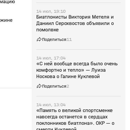
рмацию
14 июл, 19:10
Биатлонисты Виктория Метеля и
ужине
Даниил Серохвостов объявили о
помолвке
Поделиться
11
14 июл, 17:04
«С ней вообще всегда было очень
комфортно и тепло» — Луиза
Носкова о Галине Куклевой
Поделиться
2
2:52
29 мар, 11:34
28 мар, 12:01
14 июл, 13:04
«Память о великой спортсменке
12+
навсегда останется в сердцах
поклонников биатлона». ОКР — о
смерти Куклевой