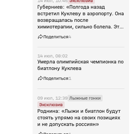
14 июл, 10:45
Эксклюзив
Губерниев: «Полгода назад
встретил Куклеву в аэропорту. Она
возвращалась после
химиотерапии, сильно болела. Это
потеря для всех нас»
Поделиться
4
14 июл, 08:02
Умерла олимпийская чемпионка по
биатлону Куклева
Поделиться
1
09 июл, 12:39
Лыжные гонки
Эксклюзив
Роднина: «Лыжи и биатлон будут
стоять упрямо на своих позициях
и не допускать россиян»