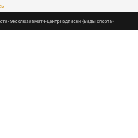
сь
сти
Эксклюзив
Матч-центр
Подписки
Виды спорта