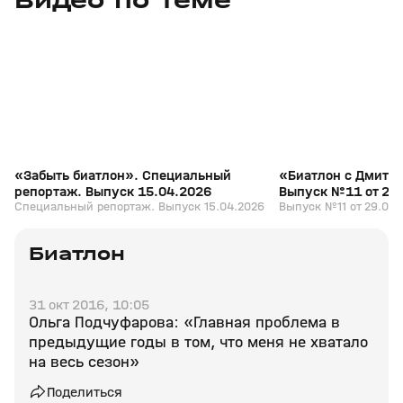
Видео по теме
+
12+
«Забыть биатлон». Специальный
«Биатлон с Дмитр
репортаж. Выпуск 15.04.2026
Выпуск №11 от 29
Специальный репортаж. Выпуск 15.04.2026
Выпуск №11 от 29.03.
Биатлон
31 окт 2016, 10:05
Ольга Подчуфарова: «Главная проблема в
предыдущие годы в том, что меня не хватало
на весь сезон»
Поделиться