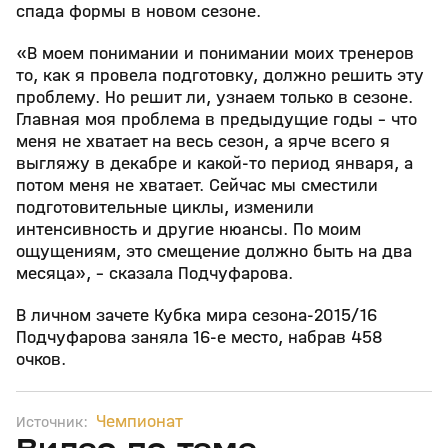
спада формы в новом сезоне.
«В моем понимании и понимании моих тренеров
то, как я провела подготовку, должно решить эту
проблему. Но решит ли, узнаем только в сезоне.
Главная моя проблема в предыдущие годы – что
меня не хватает на весь сезон, а ярче всего я
выгляжу в декабре и какой-то период января, а
потом меня не хватает. Сейчас мы сместили
подготовительные циклы, изменили
интенсивность и другие нюансы. По моим
ощущениям, это смещение должно быть на два
месяца», – сказала Подчуфарова.
В личном зачете Кубка мира сезона-2015/16
Подчуфарова заняла 16-е место, набрав 458
очков.
Чемпионат
Источник:
5
39:16
15 апр, 13:09
29 мар, 12:29