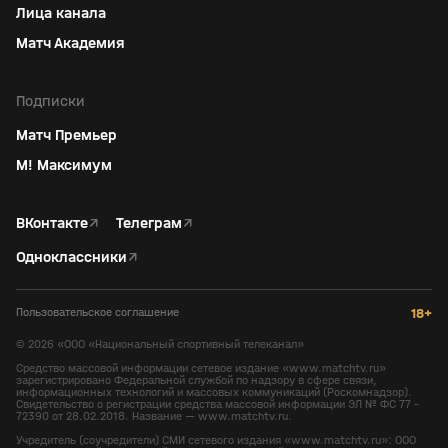
Лица канала
Матч Академия
Подписки
Матч Премьер
М! Максимум
ВКонтакте
↗
Телеграм
↗
Одноклассники
↗
Пользовательское соглашение
18+
©
2026
«ООО «Национальный спортивный телеканал»
Средство массовой информации сетевое издание «www.matchtv.ru»
зарегистрировано Федеральной службой по надзору в сфере связи,
информационных технологий и массовых коммуникаций (Роскомнадзор).
Свидетельство о регистрации средства массовой информации ЭЛ № ФС 77 -
72390 от 28.02.2018. Название — www.matchtv.ru.
Учредитель (соучредители) СМИ сетевого издания «www.matchtv.ru»: ООО