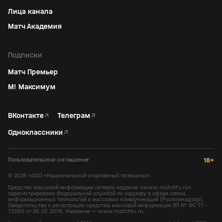
Лица канала
Матч Академия
Подписки
Матч Премьер
М! Максимум
ВКонтакте
↗
Телеграм
↗
Одноклассники
↗
Пользовательское соглашение
18+
©
2026
«ООО «Национальный спортивный телеканал»
Средство массовой информации сетевое издание «www.matchtv.ru»
зарегистрировано Федеральной службой по надзору в сфере связи,
информационных технологий и массовых коммуникаций (Роскомнадзор).
Свидетельство о регистрации средства массовой информации ЭЛ № ФС 77 -
72390 от 28.02.2018. Название — www.matchtv.ru.