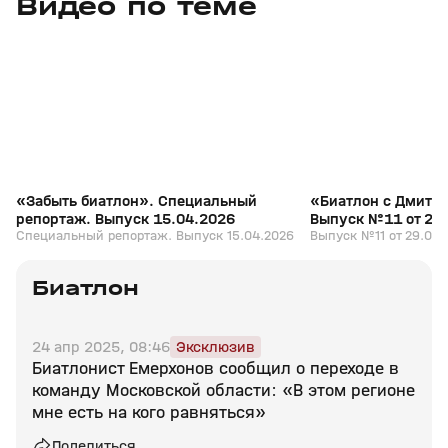
Видео по теме
5
39:16
15 апр, 13:09
29 мар, 12:29
+
12+
«Забыть биатлон». Специальный
«Биатлон с Дмитр
репортаж. Выпуск 15.04.2026
Выпуск №11 от 29
Специальный репортаж. Выпуск 15.04.2026
Выпуск №11 от 29.03.
Биатлон
24 апр 2025, 08:46
Эксклюзив
Биатлонист Емерхонов сообщил о переходе в
команду Московской области: «В этом регионе
мне есть на кого равняться»
Поделиться