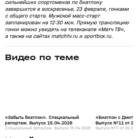
сильнейших спортсменов по биатлону
завершится в воскресенье, 23 февраля, гонками
с общего старта. Мужской масс‑старт
запланирован на 12:30 мск. Прямую трансляцию
гонки можно увидеть на телеканале «Матч ТВ»,
а также на сайтах matchtv.ru и sportbox.ru.
Видео по теме
5
39:16
15 апр, 13:09
29 мар, 12:29
+
12+
«Забыть биатлон». Специальный
«Биатлон с Дмитр
репортаж. Выпуск 15.04.2026
Выпуск №11 от 29
Специальный репортаж. Выпуск 15.04.2026
Выпуск №11 от 29.03.