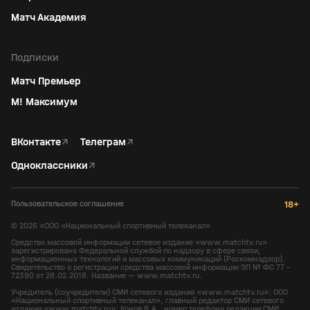
Матч Академия
Подписки
Матч Премьер
М! Максимум
ВКонтакте
↗
Телеграм
↗
Одноклассники
↗
Пользовательское соглашение
18+
©
2026
«ООО «Национальный спортивный телеканал»
Средство массовой информации сетевое издание «www.matchtv.ru»
зарегистрировано Федеральной службой по надзору в сфере связи,
информационных технологий и массовых коммуникаций (Роскомнадзор).
Свидетельство о регистрации средства массовой информации ЭЛ № ФС 77 -
72390 от 28.02.2018. Название — www.matchtv.ru.
Учредитель (соучредители) СМИ сетевого издания «www.matchtv.ru»: ООО
«Национальный спортивный телеканал», главный редактор СМИ сетевого
издания «www.matchtv.ru»: Конов В.А., номер телефона редакции СМИ