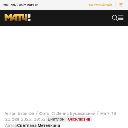
Это новый сайт Матч ТВ
На старый сайт
Антон Бабиков / Фото: © Денис Бушковский / Матч ТВ
22 фев 2025, 18:52
Биатлон
Эксклюзив
Автор
Светлана Метёлкина