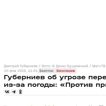
Дмитрий Губерниев / Фото: © Денис Бушковский / Матч ТВ
03 фев 2025, 11:01
Биатлон
Эксклюзив
Губерниев об угрозе пер
из‑за погоды: «Против п