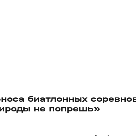
еноса биатлонных соревно
рироды не попрешь»