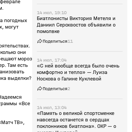
 феврале
м.
14 июл, 19:10
Биатлонисты Виктория Метеля и
за погодных
Даниил Серохвостов объявили о
, могут
помолвке
Поделиться
11
оятельствах.
колько они
обещают мороз
14 июл, 17:04
р. Там есть
«С ней вообще всегда было очень
ганизовать
комфортно и тепло» — Луиза
инка выделки?
Носкова о Галине Куклевой
Поделиться
2
 Надеемся
ограммы «Все
14 июл, 13:04
«Память о великой спортсменке
навсегда останется в сердцах
«Матч ТВ»,
поклонников биатлона». ОКР — о