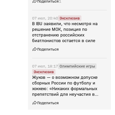
Поделиться
1
07 июл, 20:40
Эксклюзив
В IBU заявили, что несмотря на
решение МОК, позиция по
отстранению российских
биатлонистов остается в силе
Поделиться
07 июл, 18:17
Олимпийские игры
Эксклюзив
Жуков — о возможном допуске
сборных России по футболу и
хоккею: «Никаких формальных
препятствий для неучастия в
соревнованиях нет»
Поделиться