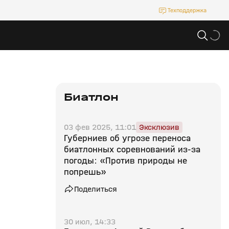
Техподдержка
Биатлон
03 фев 2025, 11:01
Эксклюзив
Губерниев об угрозе переноса
биатлонных соревнований из‑за
погоды: «Против природы не
попрешь»
Поделиться
30 июл, 14:33