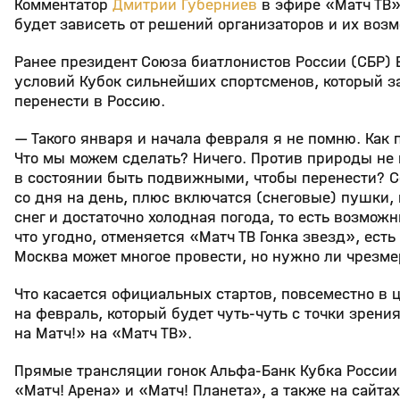
Комментатор
Дмитрий Губерниев
в эфире «Матч ТВ»
будет зависеть от решений организаторов и их воз
Ранее президент Союза биатлонистов России (СБР) 
условий Кубок сильнейших спортсменов, который за
перенести в Россию.
— Такого января и начала февраля я не помню. Как
Что мы можем сделать? Ничего. Против природы не 
в состоянии быть подвижными, чтобы перенести? С
со дня на день, плюс включатся (снеговые) пушки, 
снег и достаточно холодная погода, то есть возмож
что угодно, отменяется «Матч ТВ Гонка звезд», ест
Москва может многое провести, но нужно ли чрезм
Что касается официальных стартов, повсеместно в 
на февраль, который будет чуть‑чуть с точки зрен
на Матч!» на «Матч ТВ».
Прямые трансляции гонок Альфа‑Банк Кубка России 
«Матч! Арена» и «Матч! Планета», а также на сайтах 