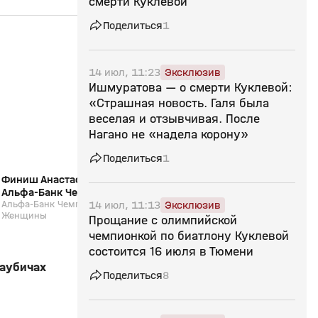
смерти Куклевой
Поделиться
1
2:52
29 мар, 11:34
28 мар, 12:01
12+
14 июл, 11:23
Эксклюзив
Ишмуратова — о смерти Куклевой:
«Страшная новость. Галя была
веселая и отзывчивая. После
Нагано не «надела корону»
Поделиться
1
Финиш Анастасии Халили (видео).
Интервью Карима Хал
Альфа-Банк Чемпионат России.
Альфа-Банк Чемпион
14 июл, 11:13
Эксклюзив
Марафон. Женщины
Альфа-Банк Чемпионат России. Марафон.
Марафон. Мужчины.
Альфа-Банк Чемпионат 
Женщины
Мужчины. Биатлон
Прощание с олимпийской
чемпионкой по биатлону Куклевой
состоится 16 июля в Тюмени
Раубичах
Поделиться
8