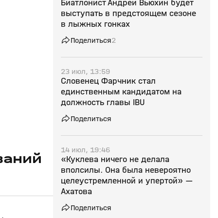
Биатлонист Андрей Вьюхин будет
выступать в предстоящем сезоне
в лыжных гонках
Поделиться
2
23 июл, 13:59
Словенец Фарчник стал
единственным кандидатом на
должность главы IBU
Поделиться
14 июл, 19:46
ваний
«Куклева ничего не делала
вполсилы. Она была невероятно
целеустремленной и упертой» —
Ахатова
Поделиться