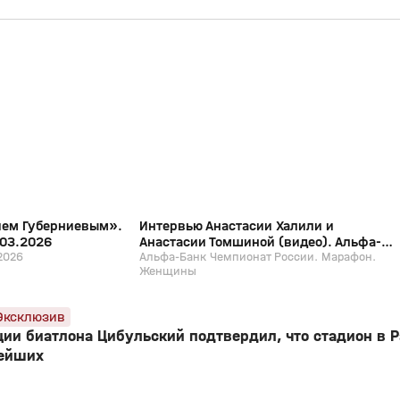
4:53
2:05
29 мар, 11:39
12+
12+
ием Губерниевым».
Интервью Анастасии Халили и
.03.2026
Анастасии Томшиной (видео). Альфа-
2026
Банк Чемпионат России. Марафон.
Альфа-Банк Чемпионат России. Марафон.
Женщины
Женщины
Эксклюзив
ции биатлона Цибульский подтвердил, что стадион в 
нейших