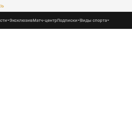
сь
сти
Эксклюзив
Матч-центр
Подписки
Виды спорта