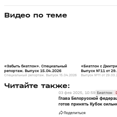
Видео по теме
5
39:16
15 апр, 13:09
29 мар, 12:29
+
12+
«Забыть биатлон». Специальный
«Биатлон с Дмитр
репортаж. Выпуск 15.04.2026
Выпуск №11 от 29
Специальный репортаж. Выпуск 15.04.2026
Выпуск №11 от 29.03.
Читайте также:
03 фев 2025, 10:59
Биатлон
Глава Белорусской федера
готов принять Кубок силь
Поделиться