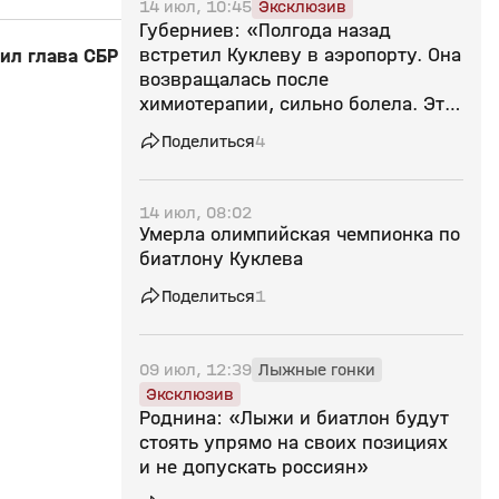
14 июл, 10:45
Эксклюзив
Губерниев: «Полгода назад
встретил Куклеву в аэропорту. Она
ил глава СБР
возвращалась после
химиотерапии, сильно болела. Это
потеря для всех нас»
Поделиться
4
14 июл, 08:02
Умерла олимпийская чемпионка по
биатлону Куклева
Поделиться
1
09 июл, 12:39
Лыжные гонки
Эксклюзив
Роднина: «Лыжи и биатлон будут
стоять упрямо на своих позициях
и не допускать россиян»