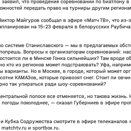
 заявил, что проведение соревнований по биатлону в
можностей передать право на турниры другим региона
Виктор Майгуров сообщал в эфире «Матч ТВ», что из‑
планирован на 15–23 февраля в белорусских Раубичах
 по системе Станиславского — мы в предлагаемых обст
попрешь. Вопросы к организаторам соревнований: нас
остоится ли в Минске Гонка сильнейших? Там вроде 
но кто из регионов может подстраховать? Уфа, наприме
ны варианты. Но в Москве, в городе, который может ор
ь сотни КАМАЗов, которые привозят снег. Стоит ли овч
ерно так упираться ради шоу‑соревнований?
центральной полосе все отменяется, но такова жизнь.
ия погоды похолоднее, — сказал Губерниев в эфире пр
и Кубка Содружества смотрите в эфире телеканалов 
matchtv.ru и sportbox.ru.