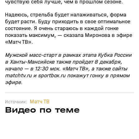
чувствую себя лучше, чем в прошлом сезоне.
Надеюсь, стрельба будет налаживаться, форма
будет расти. Буду приходить в свое оптимальное
состояние. Я очень стараюсь в каждой гонке
показать максимум, — сказала Миронова в эфире
«Матч ТВ».
Мужской масс‑старт в рамках этапа Кубка России
в Ханты‑Мансийске также пройдет 8 декабря,
начало — в 12:30 мск. «Матч ТВ», а также сайты
matchtv.ru и sportbox.ru покажут гонку в прямом
эфире.
Матч ТВ
Источник:
Видео по теме
5
39:16
15 апр, 13:09
29 мар, 12:29
+
12+