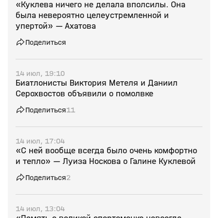
«Куклева ничего не делала вполсилы. Она
была невероятно целеустремленной и
упертой» — Ахатова
Поделиться
14 июл, 19:10
Биатлонисты Виктория Метеля и Даниил
Серохвостов объявили о помолвке
Поделиться
11
14 июл, 17:04
«С ней вообще всегда было очень комфортно
и тепло» — Луиза Носкова о Галине Куклевой
Поделиться
2
14 июл, 13:04