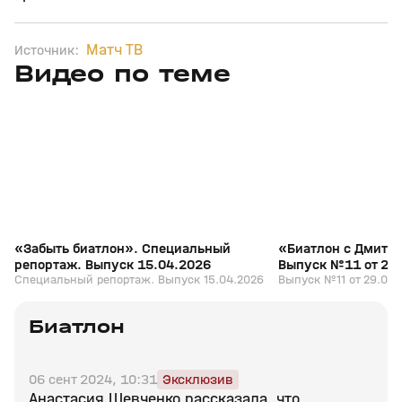
Матч ТВ
Источник:
Видео по теме
5
39:16
15 апр, 13:09
29 мар, 12:29
+
12+
«Забыть биатлон». Специальный
«Биатлон с Дмитр
репортаж. Выпуск 15.04.2026
Выпуск №11 от 29
Специальный репортаж. Выпуск 15.04.2026
Выпуск №11 от 29.03.
Биатлон
06 сент 2024, 10:31
Эксклюзив
Анастасия Шевченко рассказала, что