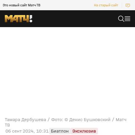
Это новый сайт Матч ТВ
На старый сайт
Тамара Дербушева / Фото: © Денис Бушковский / Матч
ТВ
06 сент 2024, 10:31
Биатлон
Эксклюзив