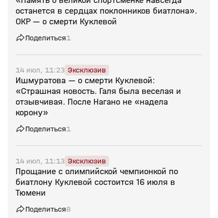
«Память о великой спортсменке навсегда
останется в сердцах поклонников биатлона».
ОКР — о смерти Куклевой
Поделиться
1
14 июл, 11:23
Эксклюзив
Ишмуратова — о смерти Куклевой:
«Страшная новость. Галя была веселая и
отзывчивая. После Нагано не «надела
корону»
Поделиться
1
14 июл, 11:13
Эксклюзив
Прощание с олимпийской чемпионкой по
биатлону Куклевой состоится 16 июля в
Тюмени
Поделиться
8