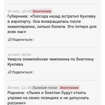
14 июл, 10:45
Эксклюзив
Губерниев: «Полгода назад встретил Куклеву
в аэропорту. Она возвращалась после
химиотерапии, сильно болела. Это потеря для
всех нас»
Поделиться
4
14 июл, 08:02
Умерла олимпийская чемпионка по биатлону
Куклева
Поделиться
1
09 июл, 12:39
Лыжные гонки
Эксклюзив
Роднина: «Лыжи и биатлон будут стоять
упрямо на своих позициях и не допускать
россиян»