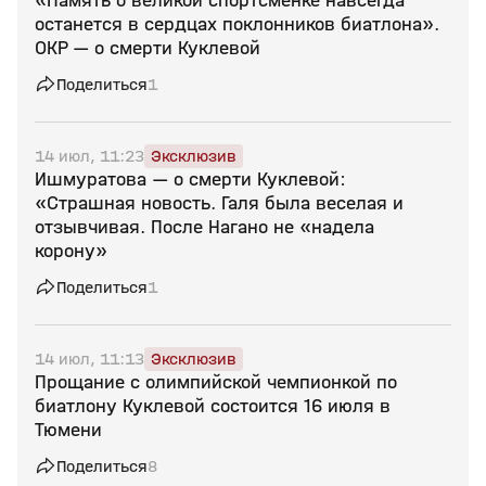
«Память о великой спортсменке навсегда
останется в сердцах поклонников биатлона».
ОКР — о смерти Куклевой
Поделиться
1
14 июл, 11:23
Эксклюзив
Ишмуратова — о смерти Куклевой:
«Страшная новость. Галя была веселая и
отзывчивая. После Нагано не «надела
корону»
Поделиться
1
14 июл, 11:13
Эксклюзив
Прощание с олимпийской чемпионкой по
биатлону Куклевой состоится 16 июля в
Тюмени
Поделиться
8