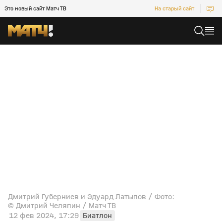
Это новый сайт Матч ТВ
На старый сайт
Дмитрий Губерниев и Эдуард Латыпов / Фото:
© Дмитрий Челяпин / Матч ТВ
12 фев 2024, 17:29
Биатлон