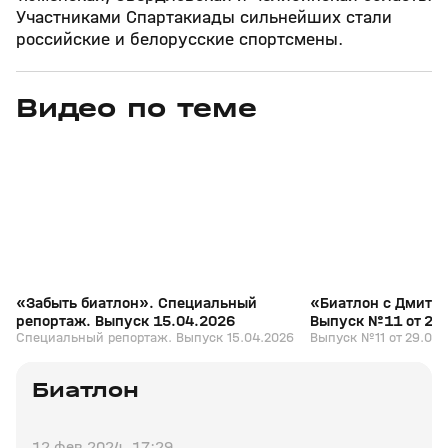
Участниками Спартакиады сильнейших стали
российские и белорусские спортсмены.
Видео по теме
5
39:16
15 апр, 13:09
29 мар, 12:29
+
12+
«Забыть биатлон». Специальный
«Биатлон с Дмитр
репортаж. Выпуск 15.04.2026
Выпуск №11 от 29
Специальный репортаж. Выпуск 15.04.2026
Выпуск №11 от 29.03.
Биатлон
12 фев 2024, 17:29