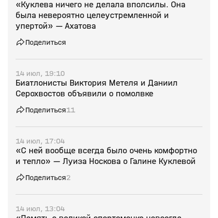
«Куклева ничего не делала вполсилы. Она
была невероятно целеустремленной и
упертой» — Ахатова
Поделиться
14 июл, 19:10
Биатлонисты Виктория Метеля и Даниил
Серохвостов объявили о помолвке
Поделиться
11
14 июл, 17:04
«С ней вообще всегда было очень комфортно
и тепло» — Луиза Носкова о Галине Куклевой
Поделиться
2
14 июл, 13:04