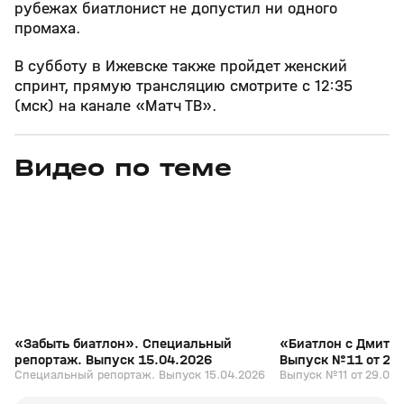
рубежах биатлонист не допустил ни одного
промаха.
В субботу в Ижевске также пройдет женский
спринт, прямую трансляцию смотрите с 12:35
(мск) на канале «Матч ТВ».
Видео по теме
5
39:16
15 апр, 13:09
29 мар, 12:29
+
12+
«Забыть биатлон». Специальный
«Биатлон с Дмитр
репортаж. Выпуск 15.04.2026
Выпуск №11 от 29
Специальный репортаж. Выпуск 15.04.2026
Выпуск №11 от 29.03.