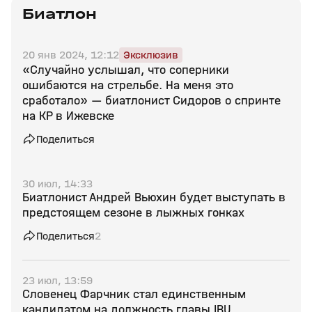
Биатлон
20 янв 2024, 12:12
Эксклюзив
«Случайно услышал, что соперники
ошибаются на стрельбе. На меня это
сработало» — биатлонист Сидоров о спринте
на КР в Ижевске
Поделиться
30 июл, 14:33
Биатлонист Андрей Вьюхин будет выступать в
предстоящем сезоне в лыжных гонках
Поделиться
2
23 июл, 13:59
Словенец Фарчник стал единственным
кандидатом на должность главы IBU