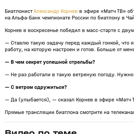
Биатлонист
Александр Корнев
в эфире «Матч ТВ» об
на Альфа‑Банк чемпионате России по биатлону в Ча
Корнев в воскресенье победил в масс‑старте с дву
— Ставлю такую задачу перед каждый гонкой, что я
работу, на которую настроен и готов. Больше от мен
— В чем секрет успешной стрельбы?
— Не раз работали в такую ветреную погоду. Нужно 
— С ветром сдружиться?
— Да (улыбается), — сказал Корнев в эфире «Матч 
Прямые трансляции биатлона смотрите на телеканале
Видео по теме
5
39:16
15 апр, 13:09
29 мар, 12:29