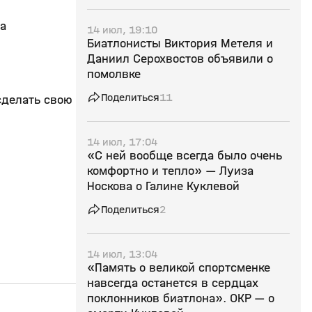
а
14 июл, 19:10
Биатлонисты Виктория Метеля и
Даниил Серохвостов объявили о
помолвке
Поделиться
11
сделать свою
14 июл, 17:04
«С ней вообще всегда было очень
комфортно и тепло» — Луиза
Носкова о Галине Куклевой
Поделиться
2
14 июл, 13:04
«Память о великой спортсменке
навсегда останется в сердцах
поклонников биатлона». ОКР — о
2:52
29 мар, 11:34
28 мар, 12:01