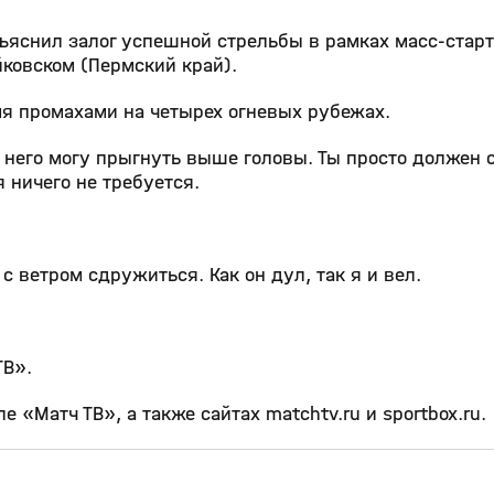
ъяснил залог успешной стрельбы в рамках масс‑старт
йковском (Пермский край).
мя промахами на четырех огневых рубежах.
 него могу прыгнуть выше головы. Ты просто должен 
я ничего не требуется.
с ветром сдружиться. Как он дул, так я и вел.
ТВ».
 «Матч ТВ», а также сайтах matchtv.ru и sportbox.ru.
4:53
2:05
29 мар, 11:39