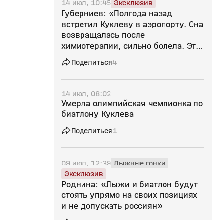
14 июл, 10:45
Эксклюзив
Губерниев: «Полгода назад
встретил Куклеву в аэропорту. Она
возвращалась после
химиотерапии, сильно болела. Это
потеря для всех нас»
Поделиться
4
14 июл, 08:02
Умерла олимпийская чемпионка по
биатлону Куклева
Поделиться
1
09 июл, 12:39
Лыжные гонки
Эксклюзив
Роднина: «Лыжи и биатлон будут
стоять упрямо на своих позициях
и не допускать россиян»