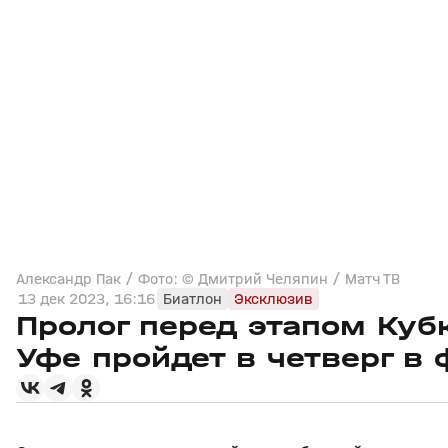
Александр Пак / Фото: © Дмитрий Челяпин / Матч ТВ
13 дек 2023, 16:16
Биатлон
Эксклюзив
Пролог перед этапом Куб
Уфе пройдет в четверг в