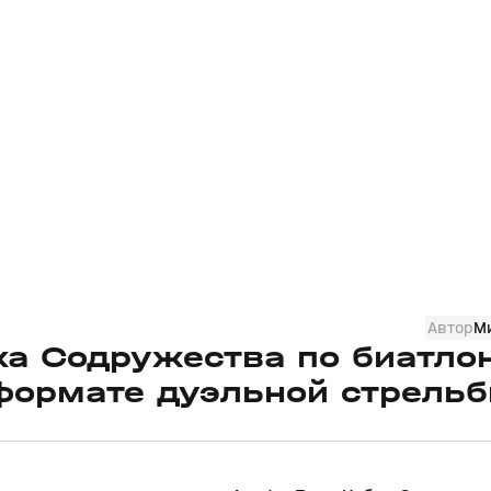
Автор
М
ка Содружества по биатло
 формате дуэльной стрель