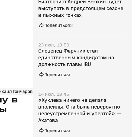
Биатлонист Андрей Вьюхин будет
выступать в предстоящем сезоне
в лыжных гонках
Поделиться
2
23 июл, 13:59
Словенец Фарчник стал
единственным кандидатом на
должность главы IBU
Поделиться
ихаил Гончаров
14 июл, 19:46
ну в
«Куклева ничего не делала
вполсилы. Она была невероятно
бы
целеустремленной и упертой» —
Ахатова
Поделиться