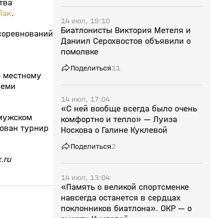
тва
Пак
.
14 июл, 19:10
Биатлонисты Виктория Метеля и
соревнований
Даниил Серохвостов объявили о
помолвке
Поделиться
11
о местному
семи
14 июл, 17:04
«С ней вообще всегда было очень
 мужском
комфортно и тепло» — Луиза
рован турнир
Носкова о Галине Куклевой
Поделиться
2
.ru
14 июл, 13:04
«Память о великой спортсменке
навсегда останется в сердцах
2:52
29 мар, 11:34
28 мар, 12:01
поклонников биатлона». ОКР — о