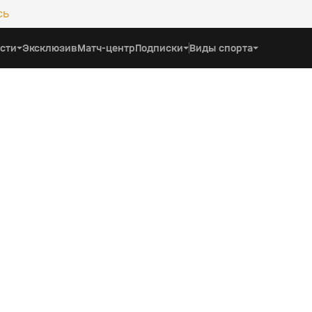
сь
сти
Эксклюзив
Матч-центр
Подписки
Виды спорта