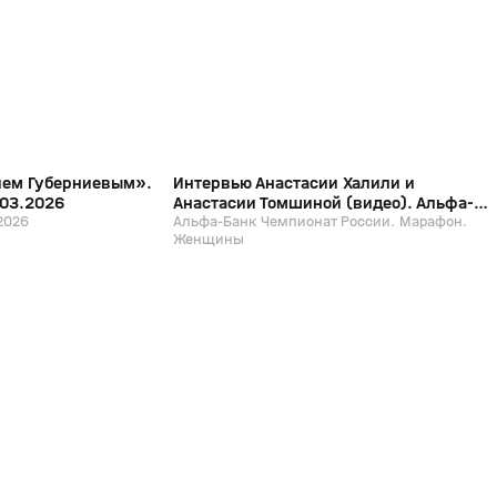
12+
12+
ием Губерниевым».
Интервью Анастасии Халили и
.03.2026
Анастасии Томшиной (видео). Альфа-
2026
Банк Чемпионат России. Марафон.
Альфа-Банк Чемпионат России. Марафон.
Женщины
Женщины