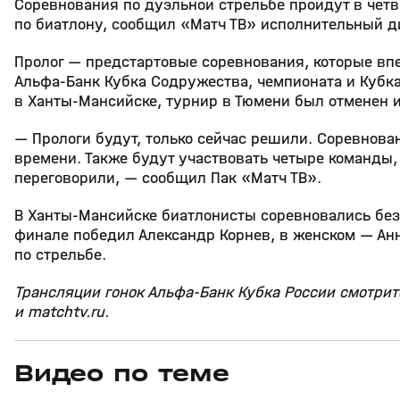
Соревнования по дуэльной стрельбе пройдут в чет
по биатлону, сообщил «Матч ТВ» исполнительный д
Пролог — предстартовые соревнования, которые вп
Альфа‑Банк Кубка Содружества, чемпионата и Кубк
в Ханты‑Мансийске, турнир в Тюмени был отменен и
— Прологи будут, только сейчас решили. Соревнова
времени. Также будут участвовать четыре команды,
переговорили, — сообщил Пак «Матч ТВ».
В Ханты‑Мансийске биатлонисты соревновались без
финале победил Александр Корнев, в женском — Ан
по стрельбе.
Трансляции гонок Альфа‑Банк Кубка России смотрите
и matchtv.ru.
Видео по теме
5
39:16
15 апр, 13:09
29 мар, 12:29