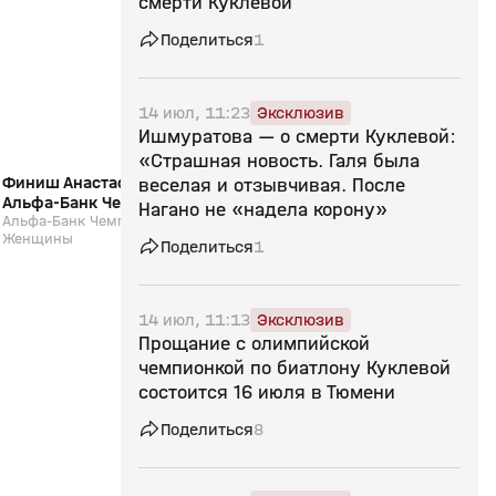
смерти Куклевой
12+
Поделиться
1
14 июл, 11:23
Эксклюзив
Ишмуратова — о смерти Куклевой:
«Страшная новость. Галя была
Финиш Анастасии Халили (видео).
Интервью Карима Хал
веселая и отзывчивая. После
Альфа-Банк Чемпионат России.
Альфа-Банк Чемпион
Нагано не «надела корону»
Марафон. Женщины
Альфа-Банк Чемпионат России. Марафон.
Марафон. Мужчины.
Альфа-Банк Чемпионат 
Женщины
Мужчины. Биатлон
Поделиться
1
14 июл, 11:13
Эксклюзив
Прощание с олимпийской
чемпионкой по биатлону Куклевой
состоится 16 июля в Тюмени
Поделиться
8