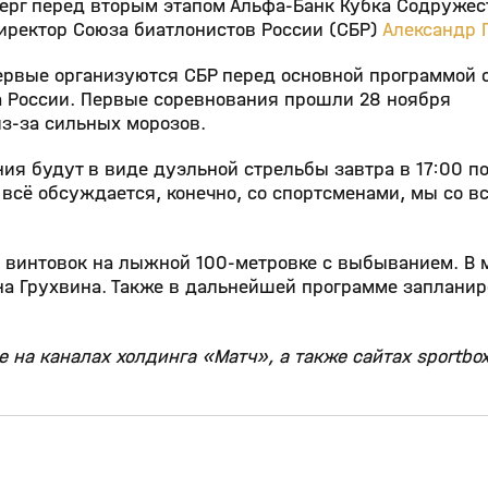
верг перед вторым этапом Альфа‑Банк Кубка Содружес
иректор Союза биатлонистов России (СБР)
Александр 
ервые организуются СБР перед основной программой 
а России. Первые соревнования прошли 28 ноября
з‑за сильных морозов.
ния будут в виде дуэльной стрельбы завтра в 17:00 п
 всё обсуждается, конечно, со спортсменами, мы со в
 винтовок на лыжной 100‑метровке с выбыванием. В
на Грухвина. Также в дальнейшей программе заплани
 на каналах холдинга «Матч», а также сайтах sportbox
4:53
2:05
29 мар, 11:39