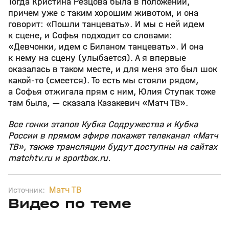
Тогда Кристина Резцова была в положении,
причем уже с таким хорошим животом, и она
говорит: «Пошли танцевать». И мы с ней идем
к сцене, и Софья подходит со словами:
«Девчонки, идем с Биланом танцевать». И она
к нему на сцену (улыбается). А я впервые
оказалась в таком месте, и для меня это был шок
какой‑то (смеется). То есть мы стояли рядом,
а Софья отжигала прям с ним, Юлия Ступак тоже
там была, — сказала Казакевич «Матч ТВ».
Все гонки этапов Кубка Содружества и Кубка
России в прямом эфире покажет телеканал «Матч
ТВ», также трансляции будут доступны на сайтах
matchtv.ru и sportbox.ru.
Матч ТВ
Источник:
Видео по теме
5
39:16
15 апр, 13:09
29 мар, 12:29
+
12+