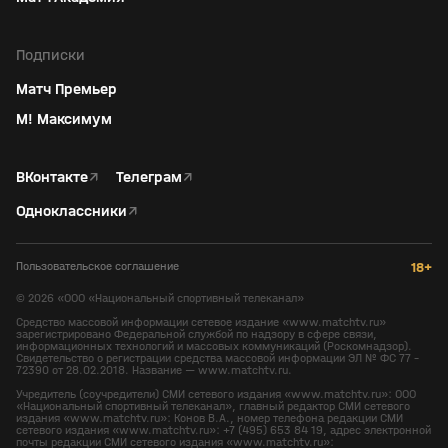
Подписки
Матч Премьер
М! Максимум
ВКонтакте
↗
Телеграм
↗
Одноклассники
↗
Пользовательское соглашение
18+
©
2026
«ООО «Национальный спортивный телеканал»
Средство массовой информации сетевое издание «www.matchtv.ru»
зарегистрировано Федеральной службой по надзору в сфере связи,
информационных технологий и массовых коммуникаций (Роскомнадзор).
Свидетельство о регистрации средства массовой информации ЭЛ № ФС 77 -
72390 от 28.02.2018. Название — www.matchtv.ru.
Учредитель (соучредители) СМИ сетевого издания «www.matchtv.ru»: ООО
«Национальный спортивный телеканал», главный редактор СМИ сетевого
издания «www.matchtv.ru»: Конов В.А., номер телефона редакции СМИ
сетевого издания «www.matchtv.ru»: +7 (495) 653 84 19, адрес электронной
почты редакции СМИ сетевого издания «www.matchtv.ru»: