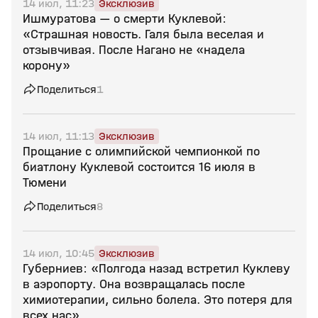
14 июл, 11:23
Эксклюзив
Ишмуратова — о смерти Куклевой:
«Страшная новость. Галя была веселая и
отзывчивая. После Нагано не «надела
корону»
Поделиться
1
14 июл, 11:13
Эксклюзив
Прощание с олимпийской чемпионкой по
биатлону Куклевой состоится 16 июля в
Тюмени
Поделиться
8
14 июл, 10:45
Эксклюзив
Губерниев: «Полгода назад встретил Куклеву
в аэропорту. Она возвращалась после
химиотерапии, сильно болела. Это потеря для
всех нас»