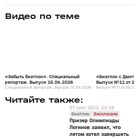
Видео по теме
5
39:16
15 апр, 13:09
29 мар, 12:29
+
12+
«Забыть биатлон». Специальный
«Биатлон с Дмитр
репортаж. Выпуск 15.04.2026
Выпуск №11 от 29
Специальный репортаж. Выпуск 15.04.2026
Выпуск №11 от 29.03.
Читайте также:
07 сент 2023, 13:19
Биатлон
Эксклюзив
Призер Олимпиады
Логинов заявил, что
летом хотел завершить