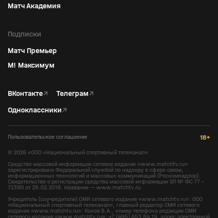
Матч Академия
Подписки
Матч Премьер
М! Максимум
ВКонтакте
↗
Телеграм
↗
Одноклассники
↗
Пользовательское соглашение
18+
©
2026
«ООО «Национальный спортивный телеканал»
Средство массовой информации сетевое издание «www.matchtv.ru»
зарегистрировано Федеральной службой по надзору в сфере связи,
информационных технологий и массовых коммуникаций (Роскомнадзор).
Свидетельство о регистрации средства массовой информации ЭЛ № ФС 77 -
72390 от 28.02.2018. Название — www.matchtv.ru.
Учредитель (соучредители) СМИ сетевого издания «www.matchtv.ru»: ООО
«Национальный спортивный телеканал», главный редактор СМИ сетевого
издания «www.matchtv.ru»: Конов В.А., номер телефона редакции СМИ
сетевого издания «www.matchtv.ru»: +7 (495) 653 84 19, адрес электронной