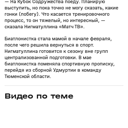
— На Кубок Содружества поеду. Планирую
выступить, но пока точно не могу сказать, какие
гонки (побегу). Что касается тренировочного
процесс, то он тяжелый, но интересный, —
сказала Нигматуллина «Матч ТВ».
Биатлонистка стала мамой в начале февраля,
после чего решила вернуться в спорт.
Нигматуллина готовится к сезону вне групп
централизованной подготовки. В мае
биатлонистка поменяла спортивную прописку,
перейдя из сборной Удмуртии в команду
Тюменской области.
Видео по теме
5
39:16
15 апр, 13:09
29 мар, 12:29
+
12+